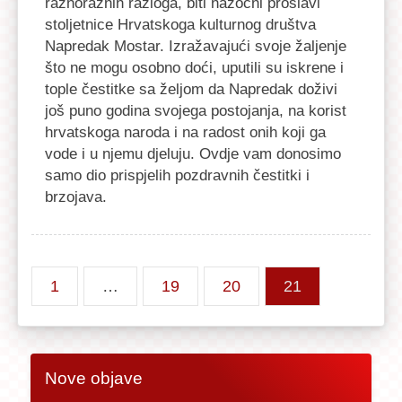
raznoraznih razloga, biti nazočni proslavi
stoljetnice Hrvatskoga kulturnog društva
Napredak Mostar. Izražavajući svoje žaljenje
što ne mogu osobno doći, uputili su iskrene i
tople čestitke sa željom da Napredak doživi
još puno godina svojega postojanja, na korist
hrvatskoga naroda i na radost onih koji ga
vode i u njemu djeluju. Ovdje vam donosimo
samo dio prispjelih pozdravnih čestitki i
brzojava.
1
…
19
20
21
Nove objave