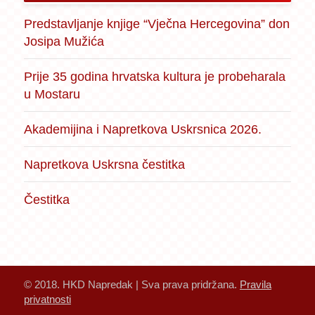
Predstavljanje knjige “Vječna Hercegovina” don
Josipa Mužića
Prije 35 godina hrvatska kultura je probeharala
u Mostaru
Akademijina i Napretkova Uskrsnica 2026.
Napretkova Uskrsna čestitka
Čestitka
© 2018. HKD Napredak | Sva prava pridržana.
Pravila
privatnosti