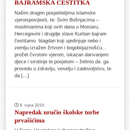
BAJRAMSKA ČESTITKA
Našim dragim posjetiteljima islamske
vjeroispovijesti, te: Svim Bošnjacima –
muslimanima koji ovih dana u Mostaru,
Hercegovini i drugdje slave Kurban bajram
čestitamo blagdan koji ujedinjuje nebo i
zemlju izražen žrtvom i bogobojaznošću, .
prožet čvrstom vjerom, iskazan darivanjem
djece i sirotinje te posjetom – želimo da ga
provedu u zdravlju, veselju i zadovoljstvu, te
da […]
8. rujna 2010.
Napredak uručio školske torbe
prvašićima