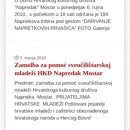
U Domu Hrvatskog kulturnog društva
“Napredak” Mostar u ponedjeljak 6. rujna
2010., s početkom u 18 sati održana je 184.
Napretkova tribina pod geslom “DARIVANJE
NAPRETKOVIH PRVAŠIĆA” FOTO Galerija
3. srpnja 2010.
Zamolba za pomoć sveučilištarskoj
mladeži HKD Napredak Mostar
Predmet: zamolba za pomoć sveučilištarskoj
mladeži Hrvatskoga kulturnog društva
Napretka Mostar. PRIJATELJIMA
HRVATSKE MLADEŽI Poštovani prijatelji
hrvatske mladeži i zaštitnici obeznađenoga
hrvatskoga naroda u Herceg-Bosni!