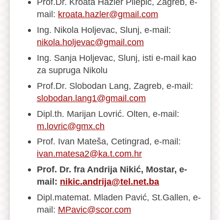
Prof.Dr. Kroata Hazler Pilepić, Zagreb, e-
mail:
kroata.hazler@gmail.com
Ing. Nikola Holjevac, Slunj, e-mail:
nikola.holjevac@gmail.com
Ing. Sanja Holjevac, Slunj, isti e-mail kao
za supruga Nikolu
Prof.Dr. Slobodan Lang, Zagreb, e-mail:
slobodan.lang1@gmail.com
Dipl.th. Marijan Lovrić. Olten, e-mail:
m.lovric@gmx.ch
Prof. Ivan Mateša, Cetingrad, e-mail:
ivan.matesa2@ka.t.com.hr
Prof. Dr. fra Andrija Nikić, Mostar, e-
mail:
nikic.andrija@tel.net.ba
Dipl.matemat. Mladen Pavić, St.Gallen, e-
mail:
MPavic@scor.com