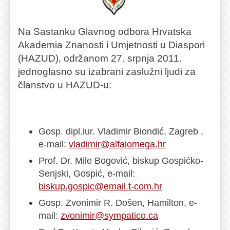
Na Sastanku Glavnog odbora Hrvatska
Akademia Znanosti i Umjetnosti u Diaspori
(HAZUD), održanom 27. srpnja 2011.
jednoglasno su izabrani zaslužni ljudi za
članstvo u HAZUD-u:
Gosp. dipl.iur. Vladimir Biondić, Zagreb ,
e-mail:
vladimir@alfaiomega.hr
Prof. Dr. Mile Bogović, biskup Gospićko-
Senjski, Gospić, e-mail:
biskup.gospic@email.t-com.hr
Gosp. Zvonimir R. Došen, Hamilton, e-
mail:
zvonimir@sympatico.ca