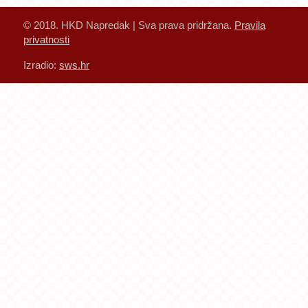
© 2018. HKD Napredak | Sva prava pridržana.
Pravila
privatnosti
Izradio:
sws.hr