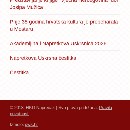
Josipa Mužića
Prije 35 godina hrvatska kultura je probeharala
u Mostaru
Akademijina i Napretkova Uskrsnica 2026.
Napretkova Uskrsna čestitka
Čestitka
© 2018. HKD Napredak | Sva prava pridržana.
Pravila
privatnosti
Izradio:
sws.hr