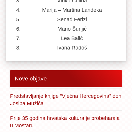
Vinko Čulina
Marija – Martina Landeka
Senad Ferizi
Mario Šunjić
Lea Balić
Ivana Radoš
Nove objave
Predstavljanje knjige “Vječna Hercegovina” don
Josipa Mužića
Prije 35 godina hrvatska kultura je probeharala
u Mostaru