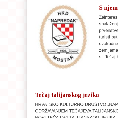
S njem
Zainteres
snalaženj
prvenstve
turisti p
svakodne
zemljama.
sl. Tečaj
Tečaj talijanskog jezika
HRVATSKO KULTURNO DRUŠTVO „NAP
ODRŽAVANJEM TEČAJEVA TALIJANSKOG JEZ
NOVI TEČAJAVI TALIJANSKOG JEZIKA zapo