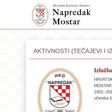
AKTIVNOSTI (TEČAJEVI I I
Izložb
HRVATSK
MOSTAR M
1902.-201
učenika š