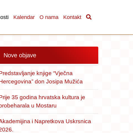
osti
Kalendar
O nama
Kontakt
Nove objave
Predstavljanje knjige “Vječna
Hercegovina” don Josipa Mužića
Prije 35 godina hrvatska kultura je
probeharala u Mostaru
Akademijina i Napretkova Uskrsnica
2026.