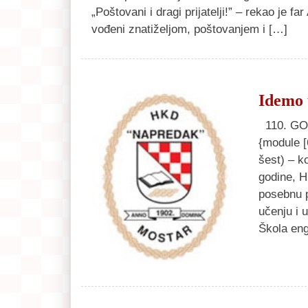
„Poštovani i dragi prijatelji!” – rekao je fa
vođeni znatiželjom, poštovanjem i […]
Idemo
110. GO
{module [
šest) – k
godine, H
posebnu p
učenju i 
Škola eng