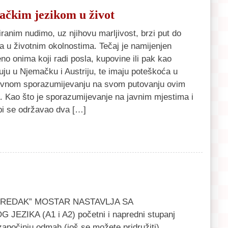
ačkim jezikom u život
iranim nudimo, uz njihovu marljivost, brzi put do
a u životnim okolnostima. Tečaj je namijenjen
no onima koji radi posla, kupovine ili pak kao
utuju u Njemačku i Austriju, te imaju poteškoća u
vnom sporazumijevanju na svom putovanju ovim
 Kao što je sporazumijevanje na javnim mjestima i
 bi se održavao dva […]
REDAK” MOSTAR NASTAVLJA SA
IKA (A1 i A2) početni i napredni stupanj
činju odmah (još se možete pridružiti)