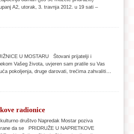
upanj A2, utorak, 3. travnja 2012. u 19 sati –
ICE U MOSTARU Štovani prijatelji i
! Tijekom Vašeg života, uvjeren sam pratile su Vas
uća pokoljenja, druge darovati, trećima zahvaliti…
kove radionice
kulturno društvo Napredak Mostar poziva
esirane da se PRIDRUŽE U NAPRETKOVE