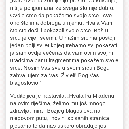
„Naš život na zemlji nije prostor za kukanje,
niti je poligon analize svega što nije dobro.
Ovdje smo da pokažemo svoje srce i sve
ono što ima dobroga u njemu. Hvala Vam
što ste došli i pokazali svoje srce. Baš u
srcu je cijeli svemir. U našim srcima postoji
jedan bolji svijet kojeg trebamo svi pokazati
ja sam ovdje večeras da vam ovim svojim
uradcima bar u fragmentima pokažem svoje
srce. Nosim Vas sve u svom srcu i Bogu
zahvaljujem za Vas. Živjeli! Bog Vas
blagoslovio!“
Voditeljica je nastavila: „Hvala fra Mladenu
na ovim riječima, želimo mu još mnogo
zdravlja, mira i Božjeg blagoslova na
njegovom putu, novih ispisanih stranica i
pjesama te da nas uskoro obraduje još