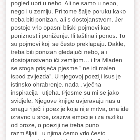
pogled uprt u nebo. Ali ne samo u nebo,
nego i u zemlju. Pri tome šalje poruku kako
treba biti ponizan, ali s dostojanstvom. Jer
postoje vrlo opasni bliski pojmovi kao
poniznost i poniženje. Ili taština i ponos. To
su pojmovi koji se često preklapaju. Dakle,
treba biti ponizan gledajući nebo, ali
dostojanstveno ići zemljom… i fra Mladen
se stoga prisjeća pjesme ” ne idi malen
ispod zvijezda”. U njegovoj poeziji Isus je
istinsko ohrabrenje, nada , vječna
inspiracija i utjeha. Pjesme su mi se jako
svidjele. Njegove knjige uvjeravaju nas u
snagu riječi i poezije koja nije mrtva, ona ide
izravno u srce, izaziva emocije i za razliku
od proze, o poeziji ne treba puno
razmišljati.. u njima ćemo vrlo često