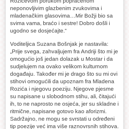
Rozićevom porukom popraćenom
neponovljivim glazbenim zvukovima i
mladenačkim glasovima…Mir Božji bio sa
svima vama, braćo i sestre! Dobro došli i
ugodno se dosjećajte.“
Voditeljica Suzana Bošnjak je nastavila:
„Prije svega, zahvaljujem fra Andriji što mi je
omogućio još jedan dolazak u Mostar i da
sudjelujem na ovako velikom kulturnom
događaju. Također mi je drago što su mi ovi
stihovi omogućili da upoznam fra Mladena
Rozića i njegovu poeziju. Njegove pjesme
su napisane u slobodnom stihu, ali, čitajući
ih, to ne naprosto ne osjeća, jer su skladne i
ritmične, napisane gotovo kao aforizmi.
Sadržajno, ne mogu se svrstati u određeni
tip poezije već ima više raznovrsnih stihova.