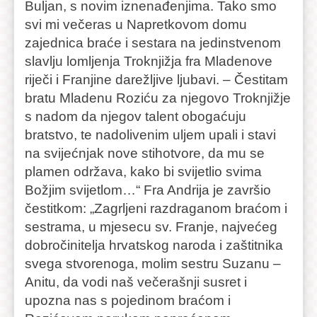
Buljan, s novim iznenađenjima. Tako smo
svi mi večeras u Napretkovom domu
zajednica braće i sestara na jedinstvenom
slavlju lomljenja Troknjižja fra Mladenove
riječi i Franjine darežljive ljubavi. – Čestitam
bratu Mladenu Roziću za njegovo Troknjižje
s nadom da njegov talent obogaćuju
bratstvo, te nadolivenim uljem upali i stavi
na svijećnjak nove stihotvore, da mu se
plamen održava, kako bi svijetlio svima
Božjim svijetlom…“ Fra Andrija je završio
čestitkom: „Zagrljeni razdraganom braćom i
sestrama, u mjesecu sv. Franje, najvećeg
dobročinitelja hrvatskog naroda i zaštitnika
svega stvorenoga, molim sestru Suzanu –
Anitu, da vodi naš večerašnji susret i
upozna nas s pojedinom braćom i