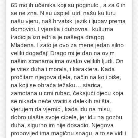
65 mojih učenika koji su poginulo , a za 6 ih
se ne zna. Nisu uspjeli utrti našu kulturu i
našu vjeru, naš hrvatski jezik i ljubav prema
domovini. I vjerska i duhovna i kulturna
tradicija iznjedrila je našega dragog
Mladena. I zato je ovo za mene jedan silno
veliki događaj! Drago mi je dan na ovim
našim stranama ima ovako velikih ljudi. On
je vitez duha i morala, i karaktera. Kada
pročitam njegova djela, način na koji piše,
na koji se obraća težaku… starica,
zamotana u crni rubac, čekajući djecu koja
se nikada neće vratiti s dalekih ratišta..
vjerujem da vjernici, kada idu na misu,
dobro ulašte svoje cipele, jer idu na gozbu
duha, sigurno im nije dosadio. Njegova
propovijed ima magičnu snagu, a to se vidi i