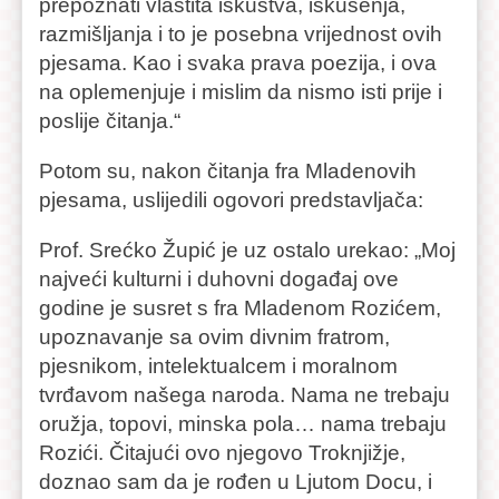
prepoznati vlastita iskustva, iskušenja,
razmišljanja i to je posebna vrijednost ovih
pjesama. Kao i svaka prava poezija, i ova
na oplemenjuje i mislim da nismo isti prije i
poslije čitanja.“
Potom su, nakon čitanja fra Mladenovih
pjesama, uslijedili ogovori predstavljača:
Prof. Srećko Župić je uz ostalo urekao: „Moj
najveći kulturni i duhovni događaj ove
godine je susret s fra Mladenom Rozićem,
upoznavanje sa ovim divnim fratrom,
pjesnikom, intelektualcem i moralnom
tvrđavom našega naroda. Nama ne trebaju
oružja, topovi, minska pola… nama trebaju
Rozići. Čitajući ovo njegovo Troknjižje,
doznao sam da je rođen u Ljutom Docu, i