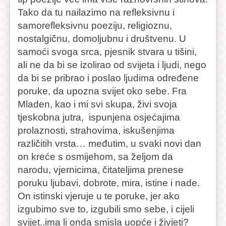
Tako da tu nailazimo na refleksivnu i
samorefleksivnu poeziju, religioznu,
nostalgičnu, domoljubnu i društvenu. U
samoći svoga srca, pjesnik stvara u tišini,
ali ne da bi se izolirao od svijeta i ljudi, nego
da bi se pribrao i poslao ljudima određene
poruke, da upozna svijet oko sebe. Fra
Mladen, kao i mi svi skupa, živi svoja
tjeskobna jutra, ispunjena osjećajima
prolaznosti, strahovima, iskušenjima
različitih vrsta… međutim, u svaki novi dan
on kreće s osmijehom, sa željom da
narodu, vjernicima, čitateljima prenese
poruku ljubavi, dobrote, mira, istine i nade.
On istinski vjeruje u te poruke, jer ako
izgubimo sve to, izgubili smo sebe, i cijeli
svijet..ima li onda smisla uopće i živjeti?