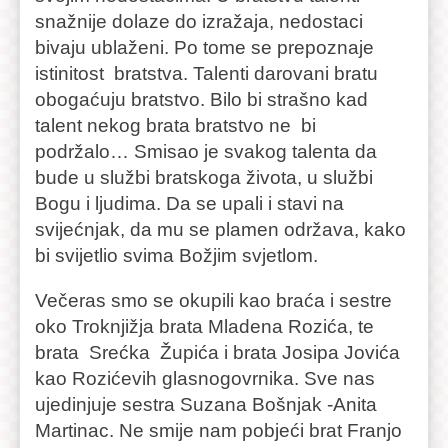
snažnije dolaze do izražaja, nedostaci
bivaju ublaženi. Po tome se prepoznaje
istinitost bratstva. Talenti darovani bratu
obogaćuju bratstvo. Bilo bi strašno kad
talent nekog brata bratstvo ne bi
podržalo… Smisao je svakog talenta da
bude u službi bratskoga života, u službi
Bogu i ljudima. Da se upali i stavi na
svijećnjak, da mu se plamen održava, kako
bi svijetlio svima Božjim svjetlom.
Večeras smo se okupili kao braća i sestre
oko Troknjižja brata Mladena Rozića, te
brata Srećka Župića i brata Josipa Jovića
kao Rozićevih glasnogovrnika. Sve nas
ujedinjuje sestra Suzana Bošnjak -Anita
Martinac. Ne smije nam pobjeći brat Franjo