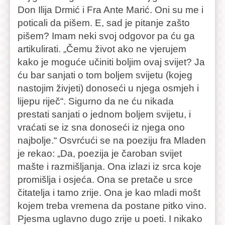
Don Ilija Drmić i Fra Ante Marić. Oni su me i
poticali da pišem. E, sad je pitanje zašto
pišem? Imam neki svoj odgovor pa ću ga
artikulirati. „Čemu život ako ne vjerujem
kako je moguće učiniti boljim ovaj svijet? Ja
ću bar sanjati o tom boljem svijetu (kojeg
nastojim živjeti) donoseći u njega osmjeh i
lijepu riječ“. Sigurno da ne ću nikada
prestati sanjati o jednom boljem svijetu, i
vraćati se iz sna donoseći iz njega ono
najbolje.“ Osvrćući se na poeziju fra Mladen
je rekao: „Da, poezija je čaroban svijet
mašte i razmišljanja. Ona izlazi iz srca koje
promišlja i osjeća. Ona se pretače u srce
čitatelja i tamo zrije. Ona je kao mladi mošt
kojem treba vremena da postane pitko vino.
Pjesma uglavno dugo zrije u poeti. I nikako