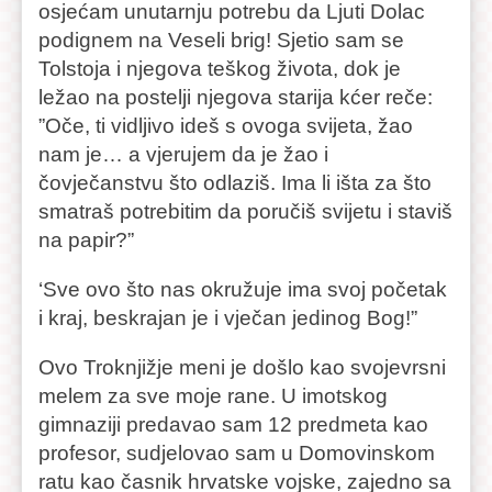
osjećam unutarnju potrebu da Ljuti Dolac
podignem na Veseli brig! Sjetio sam se
Tolstoja i njegova teškog života, dok je
ležao na postelji njegova starija kćer reče:
”Oče, ti vidljivo ideš s ovoga svijeta, žao
nam je… a vjerujem da je žao i
čovječanstvu što odlaziš. Ima li išta za što
smatraš potrebitim da poručiš svijetu i staviš
na papir?”
‘Sve ovo što nas okružuje ima svoj početak
i kraj, beskrajan je i vječan jedinog Bog!”
Ovo Troknjižje meni je došlo kao svojevrsni
melem za sve moje rane. U imotskog
gimnaziji predavao sam 12 predmeta kao
profesor, sudjelovao sam u Domovinskom
ratu kao časnik hrvatske vojske, zajedno sa