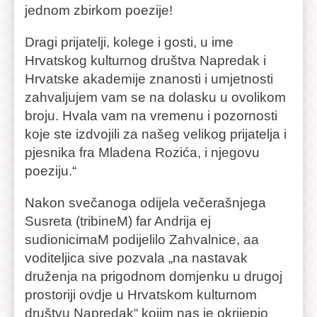
jednom zbirkom poezije!
Dragi prijatelji, kolege i gosti, u ime
Hrvatskog kulturnog društva Napredak i
Hrvatske akademije znanosti i umjetnosti
zahvaljujem vam se na dolasku u ovolikom
broju. Hvala vam na vremenu i pozornosti
koje ste izdvojili za našeg velikog prijatelja i
pjesnika fra Mladena Rozića, i njegovu
poeziju.“
Nakon svečanoga odijela večerašnjega
Susreta (tribineM) far Andrija ej
sudionicimaM podijelilo Zahvalnice, aa
voditeljica sive pozvala „na nastavak
druženja na prigodnom domjenku u drugoj
prostoriji ovdje u Hrvatskom kulturnom
društvu Napredak“ kojim nas je okrijepio