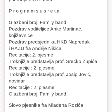
P r o g r a m s u s r e t a
Glazbeni broj: Family band
Pozdrav voditeljice Anite Martinac,
književnice
Pozdrav predsjednika HKD Napredak
i HAZU fra Andrije Nikića
Recitacije: 2. pjesme
Troknjižje predstavlja prof. Srećko Župića
Recitacije : 2. pjesme
Troknjižje predstavlja prof. Josip Jović,
novinar
Recitacije : 2. pjesme
Glazbeni broj. Family band
Slovo pjesnika fra Mladena Rozića