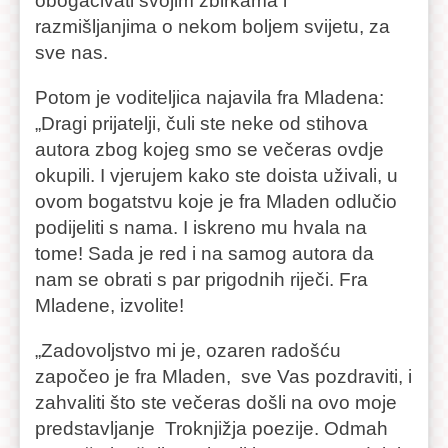
obogaćivati svojim zbirkama i
razmišljanjima o nekom boljem svijetu, za
sve nas.
Potom je voditeljica najavila fra Mladena:
„Dragi prijatelji, čuli ste neke od stihova
autora zbog kojeg smo se večeras ovdje
okupili. I vjerujem kako ste doista uživali, u
ovom bogatstvu koje je fra Mladen odlučio
podijeliti s nama. I iskreno mu hvala na
tome! Sada je red i na samog autora da
nam se obrati s par prigodnih riječi. Fra
Mladene, izvolite!
„Zadovoljstvo mi je, ozaren radošću
započeo je fra Mladen, sve Vas pozdraviti, i
zahvaliti što ste večeras došli na ovo moje
predstavljanje Troknjižja poezije. Odmah