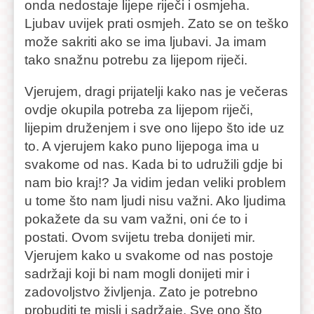
onda nedostaje lijepe riječi i osmjeha.
Ljubav uvijek prati osmjeh. Zato se on teško
može sakriti ako se ima ljubavi. Ja imam
tako snažnu potrebu za lijepom riječi.
Vjerujem, dragi prijatelji kako nas je večeras
ovdje okupila potreba za lijepom riječi,
lijepim druženjem i sve ono lijepo što ide uz
to. A vjerujem kako puno lijepoga ima u
svakome od nas. Kada bi to udružili gdje bi
nam bio kraj!? Ja vidim jedan veliki problem
u tome što nam ljudi nisu važni. Ako ljudima
pokažete da su vam važni, oni će to i
postati. Ovom svijetu treba donijeti mir.
Vjerujem kako u svakome od nas postoje
sadržaji koji bi nam mogli donijeti mir i
zadovoljstvo življenja. Zato je potrebno
probuditi te misli i sadržaje. Sve ono što