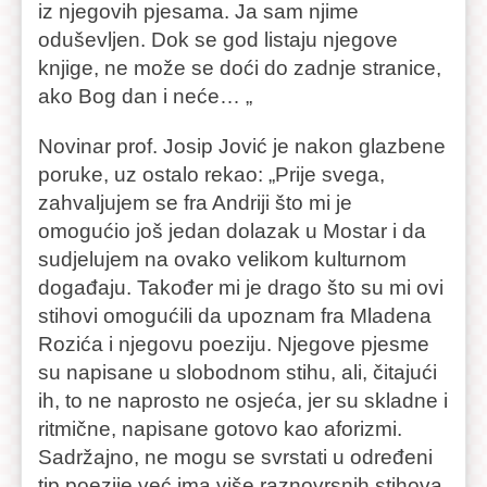
iz njegovih pjesama. Ja sam njime
oduševljen. Dok se god listaju njegove
knjige, ne može se doći do zadnje stranice,
ako Bog dan i neće… „
Novinar prof. Josip Jović je nakon glazbene
poruke, uz ostalo rekao: „Prije svega,
zahvaljujem se fra Andriji što mi je
omogućio još jedan dolazak u Mostar i da
sudjelujem na ovako velikom kulturnom
događaju. Također mi je drago što su mi ovi
stihovi omogućili da upoznam fra Mladena
Rozića i njegovu poeziju. Njegove pjesme
su napisane u slobodnom stihu, ali, čitajući
ih, to ne naprosto ne osjeća, jer su skladne i
ritmične, napisane gotovo kao aforizmi.
Sadržajno, ne mogu se svrstati u određeni
tip poezije već ima više raznovrsnih stihova.