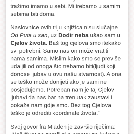
tražimo imamo u sebi. Mi trebamo u samim
sebima biti doma.
Naslovnice ovih triju knjižica nisu slučajne.
Od Puta u san
, uz
Dodir neba
ušao sam u
Cjelov života
. Baš tog cjelova smo itekako
svi potrebni. Samo nas on može vratiti
nama samima. Mislim kako smo se previše
udaljili od onoga što trebamo biti(ljudi koji
donose ljubav u ovu našu stvarnost). A ona
se teško može donijeti ako je sami ne
posjedujemo. Potreban nam je taj Cjelov
ljubavi da nas bar na trenutak zaustavi i
pokaže nam gdje smo. Bez tog Cjelova
teško je odrediti koordinate života.“
Svoj govor fra Mladen je završio riječima: