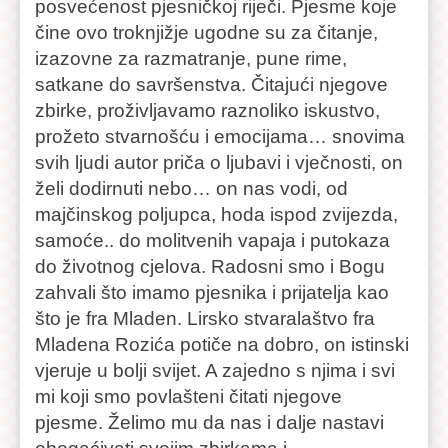
posvećenost pjesničkoj riječi. Pjesme koje
čine ovo troknjižje ugodne su za čitanje,
izazovne za razmatranje, pune rime,
satkane do savršenstva. Čitajući njegove
zbirke, proživljavamo raznoliko iskustvo,
prožeto stvarnošću i emocijama… snovima
svih ljudi autor priča o ljubavi i vječnosti, on
želi dodirnuti nebo… on nas vodi, od
majčinskog poljupca, hoda ispod zvijezda,
samoće.. do molitvenih vapaja i putokaza
do životnog cjelova. Radosni smo i Bogu
zahvali što imamo pjesnika i prijatelja kao
što je fra Mladen. Lirsko stvaralaštvo fra
Mladena Rozića potiče na dobro, on istinski
vjeruje u bolji svijet. A zajedno s njima i svi
mi koji smo povlašteni čitati njegove
pjesme. Želimo mu da nas i dalje nastavi