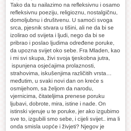
Tako da tu nailazimo na refleksivnu i osamo
refleksivnu poeziju, religioznu, nostalgičnu,
domoljubnu i društvenu. U samoći svoga
srca, pjesnik stvara u tišini, ali ne da bi se
izolirao od svijeta i ljudi, nego da bi se
pribrao i poslao ljudima određene poruke,
da upozna svijet oko sebe. Fra Mladen, kao
i mi svi skupa, živi svoja tjeskobna jutra,
ispunjena osjećajima prolaznosti,
strahovima, iskušenjima različitih vrsta…
međutim, u svaki novi dan on kreće s
osmijehom, sa željom da narodu,
vjernicima, čitateljima prenese poruku
ljubavi, dobrote, mira, istine i nade. On
istinski vjeruje u te poruke, jer ako izgubimo
sve to, izgubili smo sebe, i cijeli svijet.. ima li
onda smisla uopće i živjeti? Njegov je