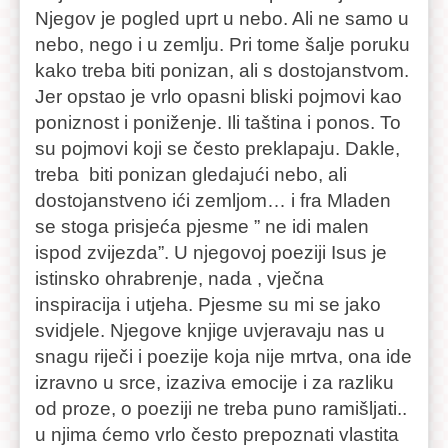
Njegov je pogled uprt u nebo. Ali ne samo u
nebo, nego i u zemlju. Pri tome šalje poruku
kako treba biti ponizan, ali s dostojanstvom.
Jer opstao je vrlo opasni bliski pojmovi kao
poniznost i poniženje. Ili taština i ponos. To
su pojmovi koji se često preklapaju. Dakle,
treba biti ponizan gledajući nebo, ali
dostojanstveno ići zemljom… i fra Mladen
se stoga prisjeća pjesme ” ne idi malen
ispod zvijezda”. U njegovoj poeziji Isus je
istinsko ohrabrenje, nada , vječna
inspiracija i utjeha. Pjesme su mi se jako
svidjele. Njegove knjige uvjeravaju nas u
snagu riječi i poezije koja nije mrtva, ona ide
izravno u srce, izaziva emocije i za razliku
od proze, o poeziji ne treba puno ramišljati..
u njima ćemo vrlo često prepoznati vlastita