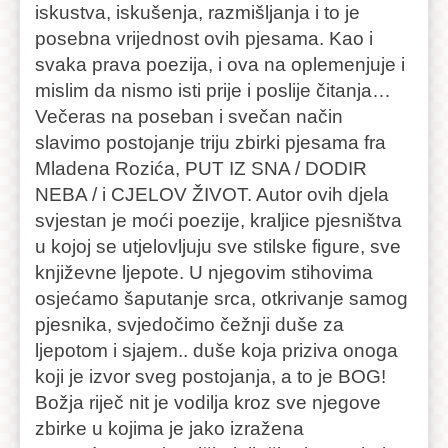
iskustva, iskušenja, razmišljanja i to je
posebna vrijednost ovih pjesama. Kao i
svaka prava poezija, i ova na oplemenjuje i
mislim da nismo isti prije i poslije čitanja…
Večeras na poseban i svečan način
slavimo postojanje triju zbirki pjesama fra
Mladena Rozića, PUT IZ SNA / DODIR
NEBA / i CJELOV ŽIVOT. Autor ovih djela
svjestan je moći poezije, kraljice pjesništva
u kojoj se utjelovljuju sve stilske figure, sve
književne ljepote. U njegovim stihovima
osjećamo šaputanje srca, otkrivanje samog
pjesnika, svjedočimo čežnji duše za
ljepotom i sjajem.. duše koja priziva onoga
koji je izvor sveg postojanja, a to je BOG!
Božja riječ nit je vodilja kroz sve njegove
zbirke u kojima je jako izražena