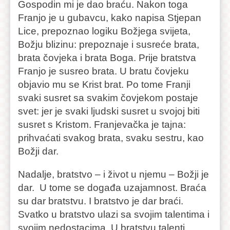
Gospodin mi je dao braću. Nakon toga
Franjo je u gubavcu, kako napisa Stjepan
Lice, prepoznao logiku Božjega svijeta,
Božju blizinu: prepoznaje i susreće brata,
brata čovjeka i brata Boga. Prije bratstva
Franjo je susreo brata. U bratu čovjeku
objavio mu se Krist brat. Po tome Franji
svaki susret sa svakim čovjekom postaje
svet: jer je svaki ljudski susret u svojoj biti
susret s Kristom. Franjevačka je tajna:
prihvaćati svakog brata, svaku sestru, kao
Božji dar.
Nadalje, bratstvo – i život u njemu – Božji je
dar. U tome se događa uzajamnost. Braća
su dar bratstvu. I bratstvo je dar braći.
Svatko u bratstvo ulazi sa svojim talentima i
svojim nedostacima. U bratstvu talenti