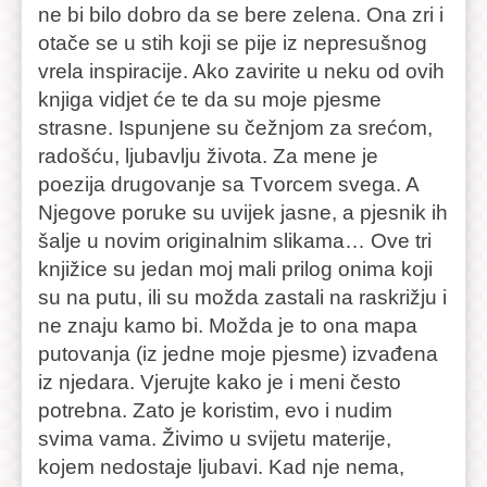
ne bi bilo dobro da se bere zelena. Ona zri i
otače se u stih koji se pije iz nepresušnog
vrela inspiracije. Ako zavirite u neku od ovih
knjiga vidjet će te da su moje pjesme
strasne. Ispunjene su čežnjom za srećom,
radošću, ljubavlju života. Za mene je
poezija drugovanje sa Tvorcem svega. A
Njegove poruke su uvijek jasne, a pjesnik ih
šalje u novim originalnim slikama… Ove tri
knjižice su jedan moj mali prilog onima koji
su na putu, ili su možda zastali na raskrižju i
ne znaju kamo bi. Možda je to ona mapa
putovanja (iz jedne moje pjesme) izvađena
iz njedara. Vjerujte kako je i meni često
potrebna. Zato je koristim, evo i nudim
svima vama. Živimo u svijetu materije,
kojem nedostaje ljubavi. Kad nje nema,