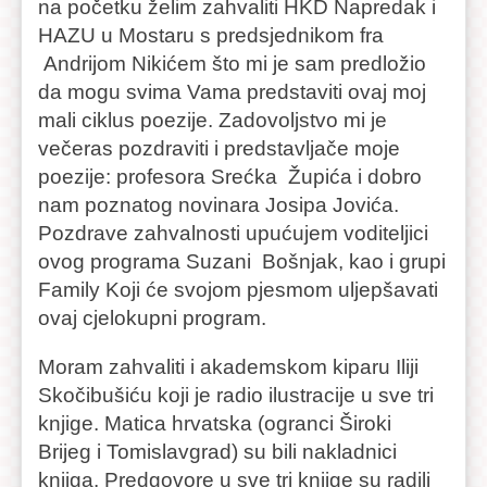
na početku želim zahvaliti HKD Napredak i
HAZU u Mostaru s predsjednikom fra
Andrijom Nikićem što mi je sam predložio
da mogu svima Vama predstaviti ovaj moj
mali ciklus poezije. Zadovoljstvo mi je
večeras pozdraviti i predstavljače moje
poezije: profesora Srećka Župića i dobro
nam poznatog novinara Josipa Jovića.
Pozdrave zahvalnosti upućujem voditeljici
ovog programa Suzani Bošnjak, kao i grupi
Family Koji će svojom pjesmom uljepšavati
ovaj cjelokupni program.
Moram zahvaliti i akademskom kiparu Iliji
Skočibušiću koji je radio ilustracije u sve tri
knjige. Matica hrvatska (ogranci Široki
Brijeg i Tomislavgrad) su bili nakladnici
knjiga. Predgovore u sve tri knjige su radili