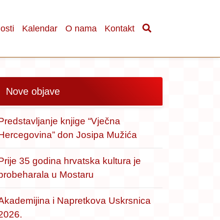
osti
Kalendar
O nama
Kontakt
Nove objave
Predstavljanje knjige “Vječna
Hercegovina” don Josipa Mužića
Prije 35 godina hrvatska kultura je
probeharala u Mostaru
Akademijina i Napretkova Uskrsnica
2026.