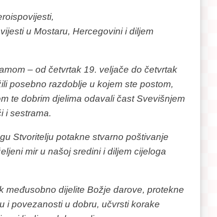
eroispovijesti,
ijesti u Mostaru, Hercegovini i diljem
om – od četvrtak 19. veljače do četvrtak
žili posebno razdoblje u kojem ste postom,
om te dobrim djelima odavali čast Svevišnjem
ći i sestrama.
gu Stvoritelju potakne stvarno poštivanje
jeni mir u našoj sredini i diljem cijeloga
k međusobno dijelite Božje darove, protekne
 i povezanosti u dobru, učvrsti korake