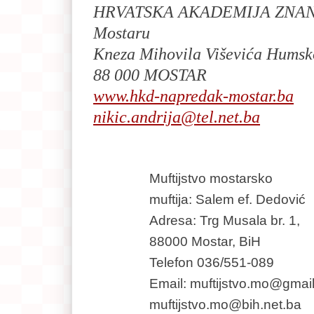
HRVATSKA AKADEMIJA ZNANOS
Mostaru
Kneza Mihovila Viševića Humskog
88 000 MOSTAR
www.hkd-napredak-mostar.ba
nikic.andrija@tel.net.ba
Muftijstvo mostarsko
muftija: Salem ef. Dedović
Adresa: Trg Musala br. 1,
88000 Mostar, BiH
Telefon 036/551-089
Email: muftijstvo.mo@gmai
muftijstvo.mo@bih.net.ba