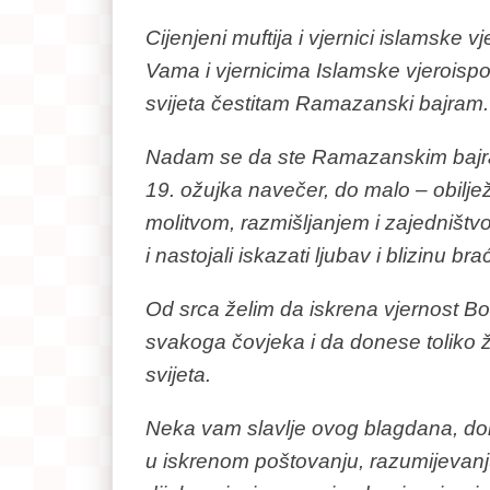
Cijenjeni muftija i vjernici islamske vj
Vama i vjernicima Islamske vjeroispov
svijeta čestitam Ramazanski bajram.
Nadam se da ste Ramazanskim bajram
19. ožujka navečer, do malo – obilje
molitvom, razmišljanjem i zajedništv
i nastojali iskazati ljubav i blizinu bra
Od srca želim da iskrena vjernost Bo
svakoga čovjeka i da donese toliko žel
svijeta.
Neka vam slavlje ovog blagdana, do
u iskrenom poštovanju, razumijevanju