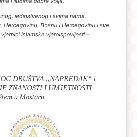
ima i ljudima dobre volje.
dinog, jedinstvenog i svima nama
, Hercegovinu, Bosnu i Hercegovinu i sve
vjernici Islamske vjeroispovijesti –
OG DRUŠTVA „NAPREDAK“ i
E ZNANOSTI I UMJETNOSTI
ištem u Mostaru