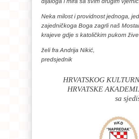
dijaloga i mira sa svim drugim vjernic
Neka milost i providnost jednoga, je
zajedničkoga Boga zagrli naš Mostar
krajeve gdje s katoličkim pukom žive 
želi fra Andrija Nikić,
predsjednik
HRVATSKOG KULTURN
HRVATSKE AKADEMIJ
sa sjed