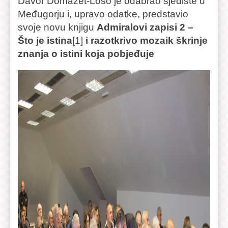
Davor Domazet-Lošo je odabrao sjedište u
Međugorju i, upravo odatke, predstavio
svoje novu knjigu
Admiralovi zapisi 2 –
Što je istina
[1]
i razotkrivo mozaik škrinje
znanja o istini koja pobjeđuje