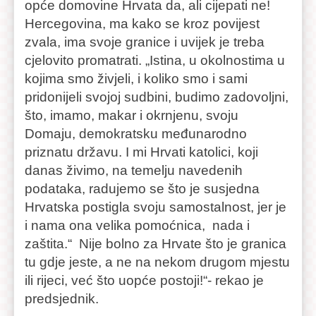
opće domovine Hrvata da, ali cijepati ne!
Hercegovina, ma kako se kroz povijest
zvala, ima svoje granice i uvijek je treba
cjelovito promatrati. „Istina, u okolnostima u
kojima smo živjeli, i koliko smo i sami
pridonijeli svojoj sudbini, budimo zadovoljni,
što, imamo, makar i okrnjenu, svoju
Domaju, demokratsku međunarodno
priznatu državu. I mi Hrvati katolici, koji
danas živimo, na temelju navedenih
podataka, radujemo se što je susjedna
Hrvatska postigla svoju samostalnost, jer je
i nama ona velika pomoćnica, nada i
zaštita.“ Nije bolno za Hrvate što je granica
tu gdje jeste, a ne na nekom drugom mjestu
ili rijeci, već što uopće postoji!“- rekao je
predsjednik.