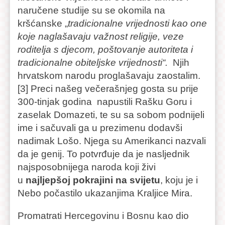
naručene studije su se okomila na
kršćanske „
tradicionalne vrijednosti kao one
koje naglašavaju važnost religije, veze
roditelja s djecom, poštovanje autoriteta i
tradicionalne obiteljske vrijednosti“.
Njih
hrvatskom narodu proglašavaju zaostalim.
[3] Preci našeg večerašnjeg gosta su prije
300-tinjak godina napustili Rašku Goru i
zaselak Domazeti, te su sa sobom podnijeli
ime i sačuvali ga u prezimenu dodavši
nadimak Lošo. Njega su Amerikanci nazvali
da je genij. To potvrđuje da je nasljednik
najsposobnijega naroda koji živi
u
najljepšoj pokrajini na svijetu
, koju je i
Nebo počastilo ukazanjima Kraljice Mira.
Promatrati Hercegovinu i Bosnu kao dio