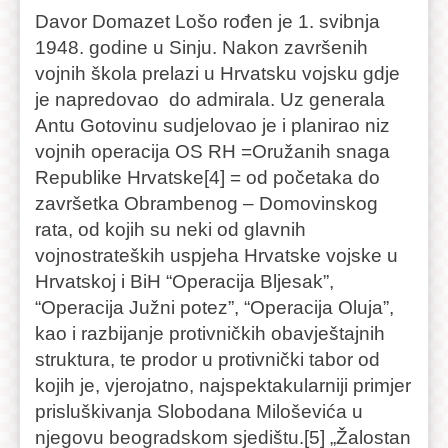
Davor Domazet Lošo rođen je 1. svibnja
1948. godine u Sinju. Nakon završenih
vojnih škola prelazi u Hrvatsku vojsku gdje
je napredovao do admirala. Uz generala
Antu Gotovinu sudjelovao je i planirao niz
vojnih operacija OS RH =Oružanih snaga
Republike Hrvatske[4] = od početaka do
završetka Obrambenog – Domovinskog
rata, od kojih su neki od glavnih
vojnostrateških uspjeha Hrvatske vojske u
Hrvatskoj i BiH “Operacija Bljesak”,
“Operacija Južni potez”, “Operacija Oluja”,
kao i razbijanje protivničkih obavještajnih
struktura, te prodor u protivnički tabor od
kojih je, vjerojatno, najspektakularniji primjer
prisluškivanja Slobodana Miloševića u
njegovu beogradskom sjedištu.[5] „Žalostan