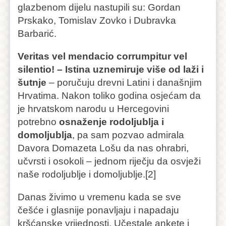
glazbenom dijelu nastupili su: Gordan
Prskako, Tomislav Zovko i Dubravka
Barbarić.
Veritas vel mendacio corrumpitur vel
silentio! – Istina uznemiruje više od laži i
šutnje
– poručuju drevni Latini i današnjim
Hrvatima. Nakon toliko godina osjećam da
je hrvatskom narodu u Hercegovini
potrebno
osnaženje rodoljublja i
domoljublja
, pa sam pozvao admirala
Davora Domazeta Lošu da nas ohrabri,
učvrsti i osokoli – jednom riječju da osvježi
naše rodoljublje i domoljublje.[2]
Danas živimo u vremenu kada se sve
češće i glasnije ponavljaju i napadaju
kršćanske vrijednosti. Učestale ankete i