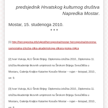
predsjednik Hrvatskog kulturnog društva
Napredka Mostar
.
Mostar, 15. studenoga 2010.
* * *
[1]
http://hercegovina.info/vijesti/hercegovina/mostar-hercegovina/otvorena-
samostalna-izlozba-slika-akademskoga-slikara-josipa-mijica
[2] Ivan Vukoja, ALU Široki Brijeg- Diplomska izložba 2010., Diplomska 11.
izložba Akademije likovnih umjetnosti na Širokom Brijegu Sveučilišta u
Mostaru, Galerija Kraljice Katarine Kosaše Mostar – rujan – listopad, 2010.,
str. 9.
[3] Ivan Vukoja, ALU Široki Brijeg- Diplomska izložba 2010., Diplomska 11.
izložba Akademije likovnih umjetnosti na Širokom Brijegu Sveučilišta u
Mostaru, Galerija Kraljice Katarine Kosaše Mostar – rujan – listopad, 2010.,
str. 8.