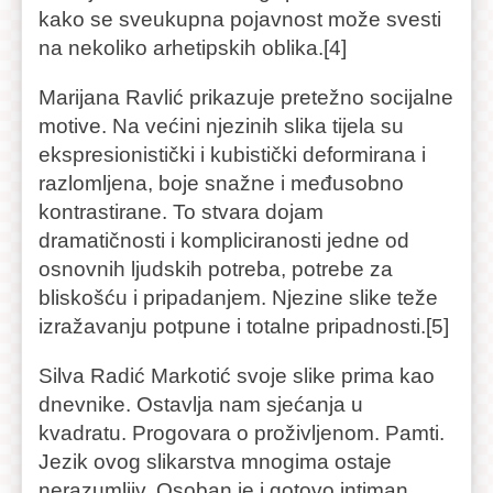
kako se sveukupna pojavnost može svesti
na nekoliko arhetipskih oblika.[4]
Marijana Ravlić prikazuje pretežno socijalne
motive. Na većini njezinih slika tijela su
ekspresionistički i kubistički deformirana i
razlomljena, boje snažne i međusobno
kontrastirane. To stvara dojam
dramatičnosti i kompliciranosti jedne od
osnovnih ljudskih potreba, potrebe za
bliskošću i pripadanjem. Njezine slike teže
izražavanju potpune i totalne pripadnosti.[5]
Silva Radić Markotić svoje slike prima kao
dnevnike. Ostavlja nam sjećanja u
kvadratu. Progovara o proživljenom. Pamti.
Jezik ovog slikarstva mnogima ostaje
nerazumljiv. Osoban je i gotovo intiman.