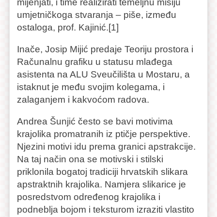
mijenjati, i time realizirati temeljnu misiju
umjetničkoga stvaranja – piše, između
ostaloga, prof. Kajinić.[1]
Inače, Josip Mijić predaje Teoriju prostora i
Računalnu grafiku u statusu mlađega
asistenta na ALU Sveučilišta u Mostaru, a
istaknut je među svojim kolegama, i
zalaganjem i kakvoćom radova.
Andrea Šunjić često se bavi motivima
krajolika promatranih iz ptičje perspektive.
Njezini motivi idu prema granici apstrakcije.
Na taj način ona se motivski i stilski
priklonila bogatoj tradiciji hrvatskih slikara
apstraktnih krajolika. Namjera slikarice je
posredstvom određenog krajolika i
podneblja bojom i teksturom izraziti vlastito