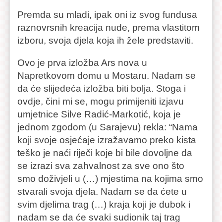
Premda su mladi, ipak oni iz svog fundusa
raznovrsnih kreacija nude, prema vlastitom
izboru, svoja djela koja ih žele predstaviti.
Ovo je prva izložba Ars nova u
Napretkovom domu u Mostaru. Nadam se
da će slijedeća izložba biti bolja. Stoga i
ovdje, čini mi se, mogu primijeniti izjavu
umjetnice Silve Radić-Markotić, koja je
jednom zgodom (u Sarajevu) rekla: “Nama
koji svoje osjećaje izražavamo preko kista
teško je naći riječi koje bi bile dovoljne da
se izrazi sva zahvalnost za sve ono što
smo doživjeli u (…) mjestima na kojima smo
stvarali svoja djela. Nadam se da ćete u
svim djelima trag (…) kraja koji je dubok i
nadam se da će svaki sudionik taj trag