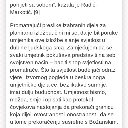
ponijeti sa sobom”, kazala je Radić-
Markotić. [9]
Promatrajući preslike izabranih djela za
planiranu izložbu, čini mi se, da je bit poruke
umjetnika ove izložbe slanje svjetlost u
dubine ljudskoga srca. Zamjećujem da se
svaki umjetnik pokušava predstaviti na sebi
svojstven način – baciti snop svjetlosti na
promatrače. Što ta svjetlost bude jači odraz
vjere i izvornog pogleda u beskrajnoga,
umjetničko djela će, bez ikakve sumnje,
imat dulju budućnost. Umjetnost bismo,
možda, smjeli opisati kao protokol
čovjekova nastojanja da prekorači granicu
koja dijeli ovostranost i onostranost i da se
u tome prekoračenju susretne s Božanskim.