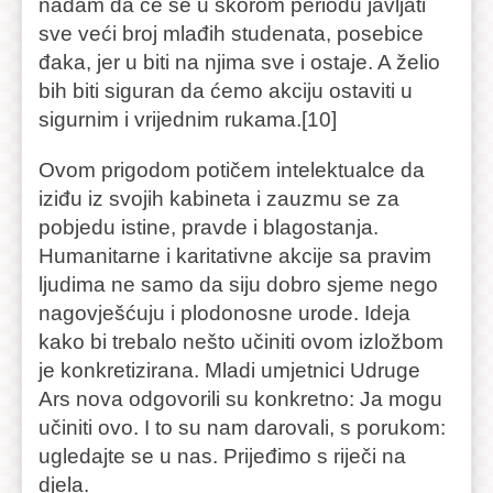
nadam da će se u skorom periodu javljati
sve veći broj mlađih studenata, posebice
đaka, jer u biti na njima sve i ostaje. A želio
bih biti siguran da ćemo akciju ostaviti u
sigurnim i vrijednim rukama.[10]
Ovom prigodom potičem intelektualce da
iziđu iz svojih kabineta i zauzmu se za
pobjedu istine, pravde i blagostanja.
Humanitarne i karitativne akcije sa pravim
ljudima ne samo da siju dobro sjeme nego
nagovješćuju i plodonosne urode. Ideja
kako bi trebalo nešto učiniti ovom izložbom
je konkretizirana. Mladi umjetnici Udruge
Ars nova odgovorili su konkretno: Ja mogu
učiniti ovo. I to su nam darovali, s porukom:
ugledajte se u nas. Prijeđimo s riječi na
djela.