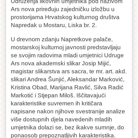
Udruženja likovnih umjetnika pod nazivom
Ars nova priređuju zajedničku izložbu u
prostorijama Hrvatskog kulturnog društva
Napredak u Mostaru, Liska br. 2.
U drevnom zdanju Napretkove palače,
mostarskoj kulturnoj javnosti predstavljaju
se svojim radovima mladi umjetnici Udruge
Ars nova akademski slikar Josip Mijić,
magistar slikarstva ars sacra, te mr. art. akd.
slikari Andrea Šunjić, Aleksandar Marković,
Kristina Obad, Marijana Ravlić, Silva Radić
Markotić i Stjepan Miloš. Iščitavajući
karakteristike suvremen ih kritičara
napisane nakon njihove svestranije analize
više dostupnih djela navedenih mladih
umjetnika dolazi se, bez ikakve sumnje, do
ponaosob prepoznatljivih karakteristika.