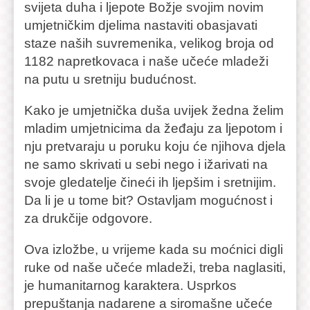
svijeta duha i ljepote Božje svojim novim
umjetničkim djelima nastaviti obasjavati
staze naših suvremenika, velikog broja od
1182 napretkovaca i naše učeće mladeži
na putu u sretniju budućnost.
Kako je umjetnička duša uvijek žedna želim
mladim umjetnicima da žeđaju za ljepotom i
nju pretvaraju u poruku koju će njihova djela
ne samo skrivati u sebi nego i ižarivati na
svoje gledatelje čineći ih ljepšim i sretnijim.
Da li je u tome bit? Ostavljam mogućnost i
za drukčije odgovore.
Ova izložbe, u vrijeme kada su moćnici digli
ruke od naše učeće mladeži, treba naglasiti,
je humanitarnog karaktera. Usprkos
prepuštanja nadarene a siromašne učeće