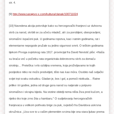
str. 4.
[9]
http://www.sarajevo-x.com/kultura/clanak/100711024
[10] Navedena akcija potvrđuje kako su hercegovački franjevci uz duhovnu
skrb za narod, skrbili se za učeću mladež, ali i za porobljeni, obespravljeni,
siromašni i ispaćeni puk. U godinama ropstva, kao i ratnim godinama, rat i
elementarne nepogode pružale su jedino sigurnost smrti. O teškim godinama
tijekom Prvoga svjetskog rata 1917. provincijal fra David Nevistić piše: «Naša
su braća već u početku rata organizirala dobrotvornu skrb za domaću
sirotinju… Preteška i vrlo ozbiljna vremena, koja proživljavamo te kojih
posljedice nitko ne može predvidjeti, tište nas kao móra. Osobito naš seljački
svijet trpi svaku oskudicu. Gladan je, bos i gol, a pomoći niotkuda… Ratne
prilike i tri godine, jedna od druge gora narod su natjerale u potpuno
siromaštvo i skrajnu bijedu. Na stotine obitelji nema ništa živa pred kućom, a
rijetko tko koje zrno žita u hambaru.” O sudjelovanju hercegovačkih
franjevaca u velikom pothvatu brige za puk, svjedoči fra Davidova uskrsna
okružnica: „Uza sve to u vašim plemenitim srcima bije ona stara ljubav prema