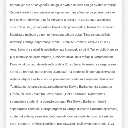
narodu, jer ste se osvjedočili, da ga je svatko ostavio i da ga svatko izrabljuje.
Za vaše trude i vaše zasluge mnogi su već nagrađeni, ali će povijest za sve
bez obzira reći svoje, a to će biti vama u prilog.» U izaslanstvo austrijskoj
carici Ziti u Beč, provincijal fra David šalje provincijskog tajnika fra Dominika
Mandića s molbom za pomoć hercegovačkom puku. Time se pospješuje
redovitije i obilnije dopremanje hrane. U tom se vremenu osniva i Kruh sv.
Ante, kako bi se ublažile posljedice rata i pomoglo sirotinji. Takav oblik brige za
puk nastavlja se cijelo vrijeme, a osobito dolazi do izražaja u Obrambenom-
Domovinskom ratu devedesetih godina 20. stoljeća. Franjevci se organizirano
skrbe za hrvatski narod preko „Caritasa”, na osobit način pomagali hrvatski
iseljenici diljem svijeta te oni na privremenom radu sa svojim dušobrižnicima.
Ta djelatnost je procvjetala zahvaljujući fra Slavku Barbariću, fra Leonardu
Oreču, far Jozi Zovki, fra Jozi Radošu „Đoki” i ostalima. Nadarenim i
siromašnim studentima pomaže udruga »Fra Slavko Barbarić«, brojnim
stipendijama i pomoći. Udruga organizira i druge duhovne i kulturne djelatnosti,
studentske dane, seminare, duhovne obnove za studente, izložbe i aukcije
slika, koncerte, večeri pjesništva, predstavljanje književnih ostvarenja. Ova