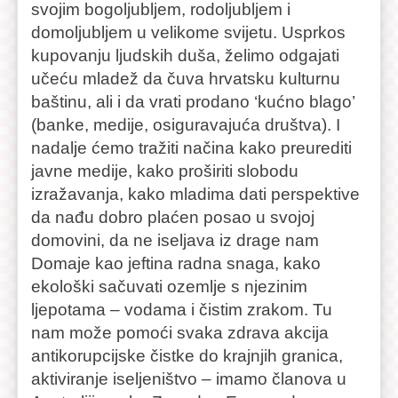
svojim bogoljubljem, rodoljubljem i
domoljubljem u velikome svijetu. Usprkos
kupovanju ljudskih duša, želimo odgajati
učeću mladež da čuva hrvatsku kulturnu
baštinu, ali i da vrati prodano ‘kućno blago’
(banke, medije, osiguravajuća društva). I
nadalje ćemo tražiti načina kako preurediti
javne medije, kako proširiti slobodu
izražavanja, kako mladima dati perspektive
da nađu dobro plaćen posao u svojoj
domovini, da ne iseljava iz drage nam
Domaje kao jeftina radna snaga, kako
ekološki sačuvati ozemlje s njezinim
ljepotama – vodama i čistim zrakom. Tu
nam može pomoći svaka zdrava akcija
antikorupcijske čistke do krajnjih granica,
aktiviranje iseljeništvo – imamo članova u