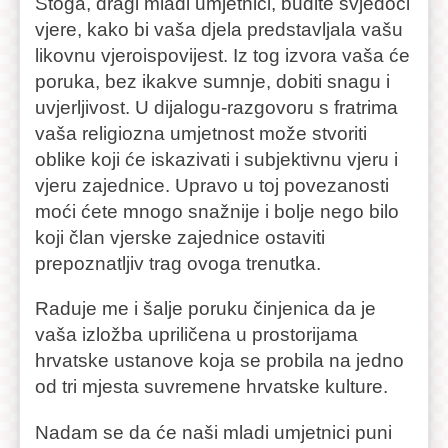
Stoga, dragi mladi umjetnici, budite svjedoci
vjere, kako bi vaša djela predstavljala vašu
likovnu vjeroispovijest. Iz tog izvora vaša će
poruka, bez ikakve sumnje, dobiti snagu i
uvjerljivost. U dijalogu-razgovoru s fratrima
vaša religiozna umjetnost može stvoriti
oblike koji će iskazivati i subjektivnu vjeru i
vjeru zajednice. Upravo u toj povezanosti
moći ćete mnogo snažnije i bolje nego bilo
koji član vjerske zajednice ostaviti
prepoznatljiv trag ovoga trenutka.
Raduje me i šalje poruku činjenica da je
vaša izložba upriličena u prostorijama
hrvatske ustanove koja se probila na jedno
od tri mjesta suvremene hrvatske kulture.
Nadam se da će naši mladi umjetnici puni