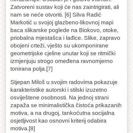
Zatvoreni sustav koji će nas zaintrigirati, ali
nam se neće otvoriti. [6] Silva Radić
Markotić u svojoj glazbeno-likovnoj mapi
baca slikarske poglede na Biokovo, otoke,
priobalna mjestašca i lađice. Slike, zapravo
obojeni crteži, vješto su ukomponirane
geometrijske cjeline unutar koji se ritmički
izmjenjuju strogo omeđena ravnomjerno
tonirana polja.[7]
Stjepan Miloš u svojim radovima pokazuje
karakteristike autorski i stilski izuzetno
osviještene osobnosti. Na jednoj strani
zapaža se minimalistička čistoća prikazanih
motiva, a na drugoj, tankoćutna socijalna
osjetljivost kao osnovni kriterij odabira
motiva.[8]