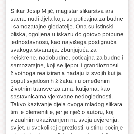
Slikar Josip Mijić, magistar slikarstva ars
sacra, nudi djela koja su poticajna za budne
i samozatajne gledatelje. Ona su istinski
bliska, ogoljena u iskazu do gotovo potpune
jednostavnosti, kao najvišega postignuća
svakoga stvaranja, zbunjujuća za
neiskrene, nadobudne, poticajna za budne i
samozatajne, koji se ljepoti i grandioznosti
životnoga realiziranja nadaju iz svojih kutija,
poput svjetlosnih žižaka, i u omeđenim
životnim transverzalama, kutijama, kao
sastavnicama vjerovane nedoglednosti.
Takvo kazivanje djela ovoga mladog slikara
tim je plemenitije, jer je riječ o autoru, koji
vizualnim ukazivanjem na svoja uvjerenja,
svijet, u svekolikoj ogrezlosti, uistinu počinje