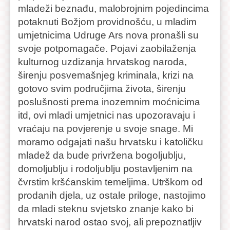
mladeži beznađu, malobrojnim pojedincima
potaknuti Božjom providnošću, u mladim
umjetnicima Udruge Ars nova pronašli su
svoje potpomagače. Pojavi zaobilaženja
kulturnog uzdizanja hrvatskog naroda,
širenju posvemašnjeg kriminala, krizi na
gotovo svim područjima života, širenju
poslušnosti prema inozemnim moćnicima
itd, ovi mladi umjetnici nas upozoravaju i
vraćaju na povjerenje u svoje snage. Mi
moramo odgajati našu hrvatsku i katoličku
mladež da bude privržena bogoljublju,
domoljublju i rodoljublju postavljenim na
čvrstim kršćanskim temeljima. Utrškom od
prodanih djela, uz ostale priloge, nastojimo
da mladi steknu svjetsko znanje kako bi
hrvatski narod ostao svoj, ali prepoznatljiv