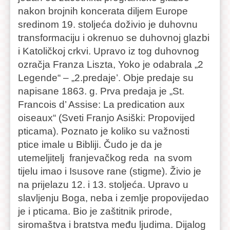
nakon brojnih koncerata diljem Europe
sredinom 19. stoljeća doživio je duhovnu
transformaciju i okrenuo se duhovnoj glazbi
i Katoličkoj crkvi. Upravo iz tog duhovnog
ozračja Franza Liszta, Yoko je odabrala „2
Legende“ – „2.predaje’. Obje predaje su
napisane 1863. g. Prva predaja je „St.
Francois d’ Assise: La predication aux
oiseaux“ (Sveti Franjo Asiški: Propovijed
pticama). Poznato je koliko su važnosti
ptice imale u Bibliji. Čudo je da je
utemeljitelj franjevačkog reda na svom
tijelu imao i Isusove rane (stigme). Živio je
na prijelazu 12. i 13. stoljeća. Upravo u
slavljenju Boga, neba i zemlje propovijedao
je i pticama. Bio je zaštitnik prirode,
siromaštva i bratstva među ljudima. Dijalog