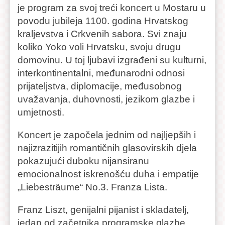
je program za svoj treći koncert u Mostaru u
povodu jubileja 1100. godina Hrvatskog
kraljevstva i Crkvenih sabora. Svi znaju
koliko Yoko voli Hrvatsku, svoju drugu
domovinu. U toj ljubavi izgrađeni su kulturni,
interkontinentalni, međunarodni odnosi
prijateljstva, diplomacije, međusobnog
uvažavanja, duhovnosti, jezikom glazbe i
umjetnosti.
Koncert je započela jednim od najljepših i
najizrazitijih romantičnih glasovirskih djela
pokazujući duboku nijansiranu
emocionalnost iskrenošću duha i empatije
„Liebesträume“ No.3. Franza Lista.
Franz Liszt, genijalni pijanist i skladatelj,
jedan od začetnika programske glazbe