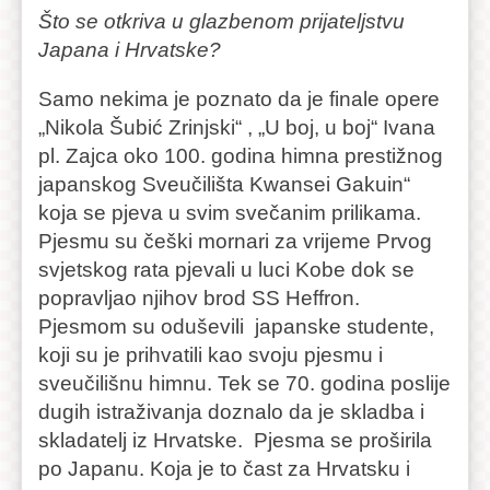
Što se otkriva u glazbenom prijateljstvu
Japana i Hrvatske?
Samo nekima je poznato da je finale opere
„Nikola Šubić Zrinjski“ , „U boj, u boj“ Ivana
pl. Zajca oko 100. godina himna prestižnog
japanskog Sveučilišta Kwansei Gakuin“
koja se pjeva u svim svečanim prilikama.
Pjesmu su češki mornari za vrijeme Prvog
svjetskog rata pjevali u luci Kobe dok se
popravljao njihov brod SS Heffron.
Pjesmom su oduševili japanske studente,
koji su je prihvatili kao svoju pjesmu i
sveučilišnu himnu. Tek se 70. godina poslije
dugih istraživanja doznalo da je skladba i
skladatelj iz Hrvatske. Pjesma se proširila
po Japanu. Koja je to čast za Hrvatsku i