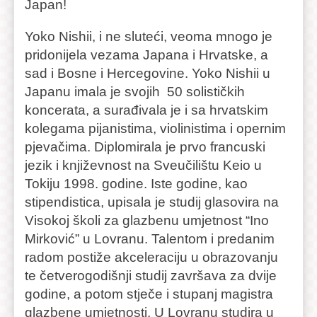
Japan!
Yoko Nishii, i ne sluteći, veoma mnogo je
pridonijela vezama Japana i Hrvatske, a
sad i Bosne i Hercegovine. Yoko Nishii u
Japanu imala je svojih 50 solističkih
koncerata, a surađivala je i sa hrvatskim
kolegama pijanistima, violinistima i opernim
pjevačima. Diplomirala je prvo francuski
jezik i književnost na Sveučilištu Keio u
Tokiju 1998. godine. Iste godine, kao
stipendistica, upisala je studij glasovira na
Visokoj školi za glazbenu umjetnost “Ino
Mirković” u Lovranu. Talentom i predanim
radom postiže akceleraciju u obrazovanju
te četverogodišnji studij završava za dvije
godine, a potom stječe i stupanj magistra
glazbene umjetnosti. U Lovranu studira u