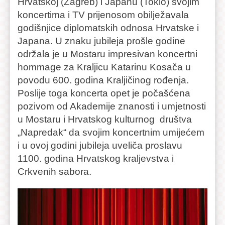
Hrvatskoj (Zagreb) i Japanu (Tokio) svojim
koncertima i TV prijenosom obilježavala
godišnjice diplomatskih odnosa Hrvatske i
Japana. U znaku jubileja prošle godine
održala je u Mostaru impresivan koncertni
hommage za Kraljicu Katarinu Kosača u
povodu 600. godina Kraljičinog rođenja.
Poslije toga koncerta opet je počašćena
pozivom od Akademije znanosti i umjetnosti
u Mostaru i Hrvatskog kulturnog društva
„Napredak“ da svojim koncertnim umijećem
i u ovoj godini jubileja uveliča proslavu
1100. godina Hrvatskog kraljevstva i
Crkvenih sabora.