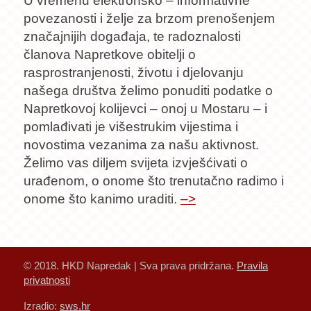
U vremenu elektronsko – informativne
povezanosti i želje za brzom prenošenjem
značajnijih događaja, te radoznalosti
članova Napretkove obitelji o
rasprostranjenosti, životu i djelovanju
našega društva želimo ponuditi podatke o
Napretkovoj kolijevci – onoj u Mostaru – i
pomlađivati je višestrukim vijestima i
novostima vezanima za našu aktivnost.
Želimo vas diljem svijeta izvješćivati o
urađenom, o onome što trenutačno radimo i
onome što kanimo uraditi.
–>
© 2018. HKD Napredak | Sva prava pridržana.
Pravila
privatnosti
Izradio:
sws.hr