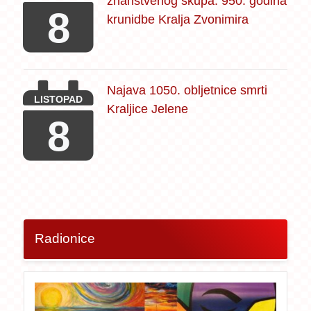
znanstvenog skupa: 950. godina
8
krunidbe Kralja Zvonimira
Najava 1050. obljetnice smrti
LISTOPAD
Kraljice Jelene
8
Radionice