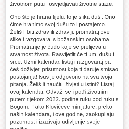
životnom putu i osvjetljavati životne staze.
Ono što je hrana tijelu, to je slika duši. Ono
čime hranimo svoj dušu to i postajemo.
Želiš li biti zdrav ili zdraviji, promatraj ove
slike i razgovaraj s božanskim osobama.
Promatranje je čudo koje se prelijeva u
stvarnost života. Rasvijetlit će ti um, dušu i
srce. Uzmi kalendar, listaj i razgovaraj pa
ćeš doživjeti prisutnost koja ti daruje smisao
postojanja! Isus je odgovorio na sva tvoja
pitanja. Želiš li naučiti živjeti u istini? Listaj
ovaj kalendar. Odvaži se i pođi životnim
putem tijekom 2022. godine ruku pod ruku s
Bogom. Tako Klovićeve minijature, preko
naših kalendara, i ove godine, zaokupljaju
pozornost i izazivaju udivljenje svoje