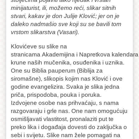
minijaturist, ili, možemo reći, slikar sitnih
stvari, kakav je don Julije Klović; jer on je
daleko nadmašio sve koji su se bavili tom
vrstom slikarstva (Vasari).
Klovićeve su slike na
stranicama Akademijina i Napretkova kalendara
krune naših mučenika, osuđenika i uznika.
One su Biblia pauperum (Biblija za
siromašne), slikopis kojim nas Klović i ove
godine evangelizira. Svaka je slika jedna
priča, prispodoba, pouka i poruka.
Izdvojene osobe nas prihvaćaju, s nama
razgovaraju i grle nas. One nam omogućuju
osmišljavati vlastitost, pronalaziti put te
preko lika i događaja dovesti do zaključka o
sebi i svijetu. Slike nam žele pomagati na