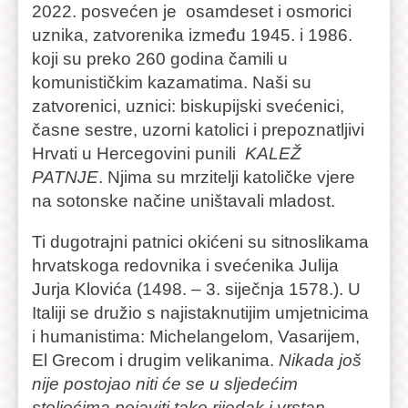
2022. posvećen je osamdeset i osmorici
uznika, zatvorenika između 1945. i 1986.
koji su preko 260 godina čamili u
komunističkim kazamatima. Naši su
zatvorenici, uznici: biskupijski svećenici,
časne sestre, uzorni katolici i prepoznatljivi
Hrvati u Hercegovini punili
KALEŽ
PATNJE
. Njima su mrzitelji katoličke vjere
na sotonske načine uništavali mladost.
Ti dugotrajni patnici okićeni su sitnoslikama
hrvatskoga redovnika i svećenika Julija
Jurja Klovića (1498. – 3. siječnja 1578.). U
Italiji se družio s najistaknutijim umjetnicima
i humanistima: Michelangelom, Vasarijem,
El Grecom i drugim velikanima.
Nikada još
nije postojao niti će se u sljedećim
stoljećima pojaviti tako rijedak i vrstan