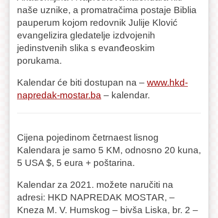
naše uznike, a promatračima postaje Biblia
pauperum kojom redovnik Julije Klović
evangelizira gledatelje izdvojenih
jedinstvenih slika s evanđeoskim
porukama.
Kalendar će biti dostupan na –
www.hkd-
napredak-mostar.ba
– kalendar.
Cijena pojedinom četrnaest lisnog
Kalendara je samo 5 KM, odnosno 20 kuna,
5 USA $, 5 eura + poštarina.
Kalendar za 2021. možete naručiti na
adresi: HKD NAPREDAK MOSTAR, –
Kneza M. V. Humskog – bivša Liska, br. 2 –