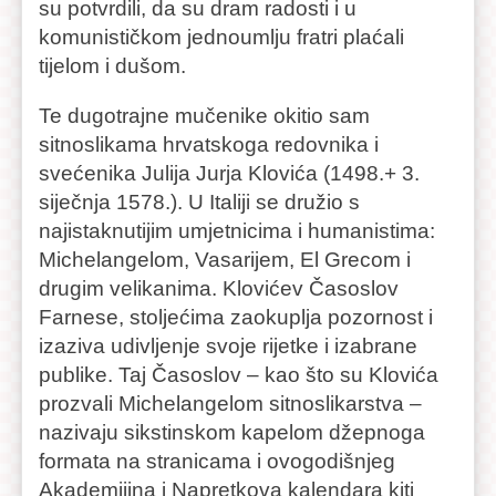
su potvrdili, da su dram radosti i u
komunističkom jednoumlju fratri plaćali
tijelom i dušom.
Te dugotrajne mučenike okitio sam
sitnoslikama hrvatskoga redovnika i
svećenika Julija Jurja Klovića (1498.+ 3.
siječnja 1578.). U Italiji se družio s
najistaknutijim umjetnicima i humanistima:
Michelangelom, Vasarijem, El Grecom i
drugim velikanima. Klovićev Časoslov
Farnese, stoljećima zaokuplja pozornost i
izaziva udivljenje svoje rijetke i izabrane
publike. Taj Časoslov – kao što su Klovića
prozvali Michelangelom sitnoslikarstva –
nazivaju sikstinskom kapelom džepnoga
formata na stranicama i ovogodišnjeg
Akademijina i Napretkova kalendara kiti