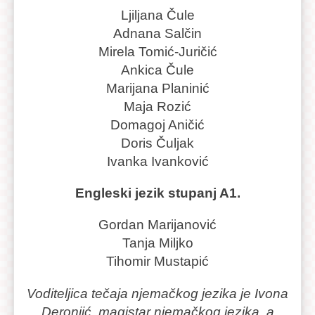
Ljiljana Čule
Adnana Salčin
Mirela Tomić-Juričić
Ankica Čule
Marijana Planinić
Maja Rozić
Domagoj Aničić
Doris Čuljak
Ivanka Ivanković
Engleski jezik stupanj A1.
Gordan Marijanović
Tanja Miljko
Tihomir Mustapić
Voditeljica tečaja njemačkog jezika je Ivona
Deronjić, magistar njemačkog jezika, a