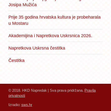
Josipa Mužića
Prije 35 godina hrvatska kultura je probeharala
u Mostaru
Akademijina i Napretkova Uskrsnica 2026.
Napretkova Uskrsna čestitka
Čestitka
© 2018. HKD Napredak | Sva prava pridržana.
Pravila
privatnosti
Izradio:
sws.hr