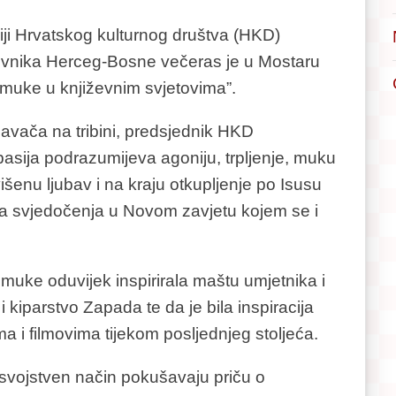
iji Hrvatskog kulturnog društva (HKD)
ževnika Herceg-Bosne večeras je u Mostaru
 muke u književnim svjetovima”.
avača na tribini, predsjednik HKD
pasija podrazumijeva agoniju, trpljenje, muku
zvišenu ljubav i na kraju otkupljenje po Isusu
ena svjedočenja u Novom zavjetu kojem se i
muke oduvijek inspirirala maštu umjetnika i
i kiparstvo Zapada te da je bila inspiracija
 i filmovima tijekom posljednjeg stoljeća.
a svojstven način pokušavaju priču o