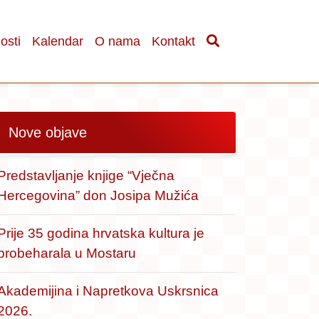
osti
Kalendar
O nama
Kontakt
Nove objave
Predstavljanje knjige “Vječna
Hercegovina” don Josipa Mužića
Prije 35 godina hrvatska kultura je
probeharala u Mostaru
Akademijina i Napretkova Uskrsnica
2026.