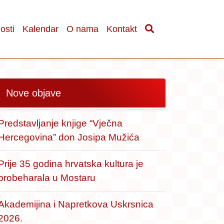
osti
Kalendar
O nama
Kontakt
Nove objave
Predstavljanje knjige “Vječna
Hercegovina” don Josipa Mužića
Prije 35 godina hrvatska kultura je
probeharala u Mostaru
Akademijina i Napretkova Uskrsnica
2026.