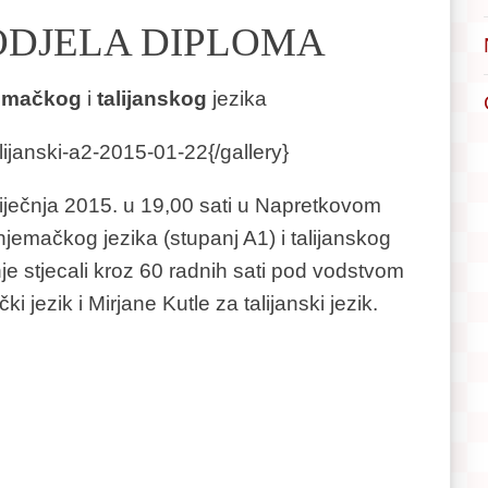
DJELA DIPLOMA
emačkog
i
talijanskog
jezika
lijanski-a2-2015-01-22{/gallery}
iječnja 2015. u 19,00 sati u Napretkovom
jemačkog jezika (stupanj A1) i talijanskog
nje stjecali kroz 60 radnih sati pod vodstvom
 jezik i Mirjane Kutle za talijanski jezik.