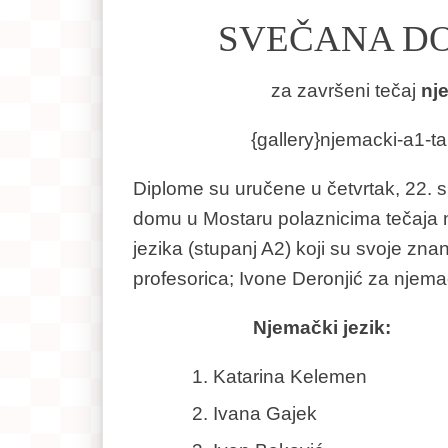
SVEČANA DO
za završeni tečaj
nj
{gallery}njemacki-a1-ta
Diplome su uručene u četvrtak, 22. s
domu u Mostaru polaznicima tečaja n
jezika (stupanj A2) koji su svoje zna
profesorica; Ivone Deronjić za njemački
Njemački jezik:
Katarina Kelemen
Ivana Gajek