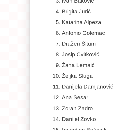
Ivan Baković
Brigita Jurić
Katarina Alpeza
Antonio Golemac
Dražen Šitum
Josip Cvitković
Žana Lemaić
Željka Sluga
Danijela Damjanović
Ana Sesar
Zoran Zadro
Danijel Zovko
Valentina Bošnjak