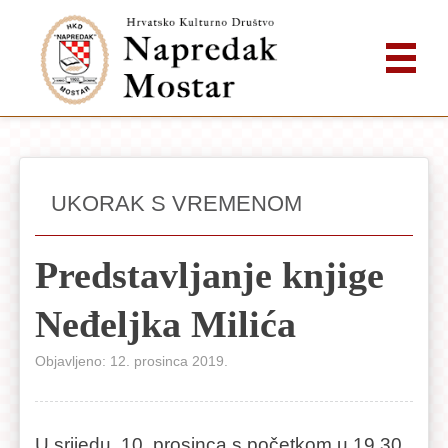
UKORAK S VREMENOM
Predstavljanje knjige
Neđeljka Milića
Objavljeno: 12. prosinca 2019.
U srijedu, 10. prosinca s početkom u 19,30