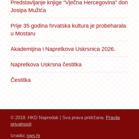
Predstavljanje knjige “Vječna Hercegovina” don
Josipa Mužića
Prije 35 godina hrvatska kultura je probeharala
u Mostaru
Akademijina i Napretkova Uskrsnica 2026.
Napretkova Uskrsna čestitka
Čestitka
© 2018. HKD Napredak | Sva prava pridržana.
Pravila
privatnosti
Izradio:
sws.hr