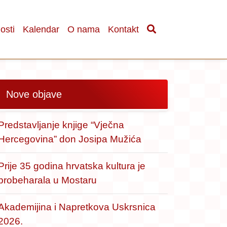
osti
Kalendar
O nama
Kontakt
Nove objave
Predstavljanje knjige “Vječna
Hercegovina” don Josipa Mužića
Prije 35 godina hrvatska kultura je
probeharala u Mostaru
Akademijina i Napretkova Uskrsnica
2026.