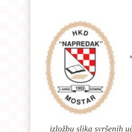
N
izložbu slika svršenih u