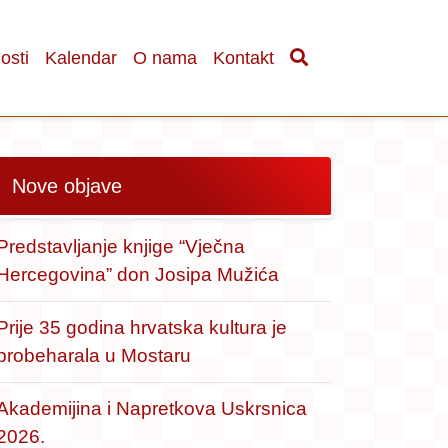
osti
Kalendar
O nama
Kontakt
Nove objave
Predstavljanje knjige “Vječna
Hercegovina” don Josipa Mužića
Prije 35 godina hrvatska kultura je
probeharala u Mostaru
Akademijina i Napretkova Uskrsnica
2026.