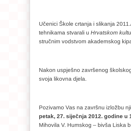
Učenici Škole crtanja i slikanja 2011
tehnikama stvarali u
Hrvatskom kult
stručnim vodstvom akademskog kipar
Nakon uspješno završenog školskog p
svoja likovna djela.
Pozivamo Vas na završnu izložbu njih
petak, 27. siječnja 2012. godine u 
Mihovila V. Humskog – bivša Liska br