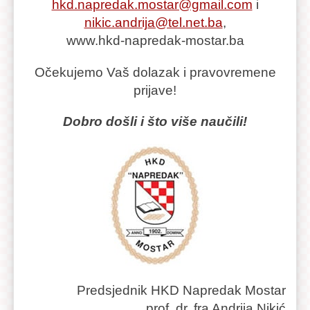
hkd.napredak.mostar@gmail.com
i
nikic.andrija@tel.net.ba
,
www.hkd-napredak-mostar.ba
Očekujemo Vaš dolazak i pravovremene
prijave!
Dobro došli i što više naučili!
Predsjednik HKD Napredak Mostar
prof. dr. fra Andrija Nikić