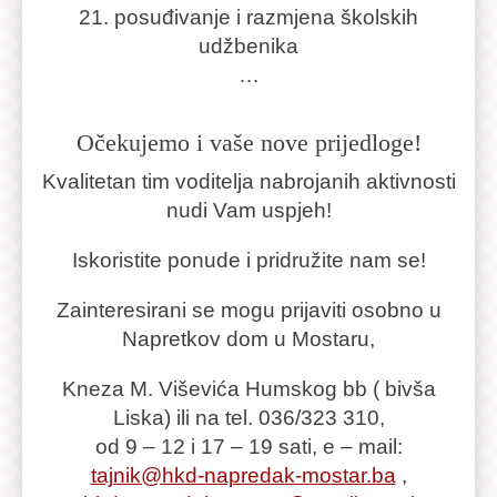
21. posuđivanje i razmjena školskih
udžbenika
…
Očekujemo i vaše nove prijedloge!
Kvalitetan tim voditelja nabrojanih aktivnosti
nudi Vam uspjeh!
Iskoristite ponude i pridružite nam se!
Zainteresirani se mogu prijaviti osobno u
Napretkov dom u Mostaru,
Kneza M. Viševića Humskog bb ( bivša
Liska) ili na tel. 036/323 310,
od 9 – 12 i 17 – 19 sati, e – mail:
tajnik@hkd-napredak-mostar.ba
,