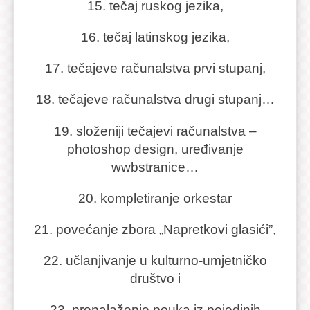
15. tečaj ruskog jezika,
16. tečaj latinskog jezika,
17. tečajeve računalstva prvi stupanj,
18. tečajeve računalstva drugi stupanj…
19. složeniji tečajevi računalstva –
photoshop design, uređivanje
wwbstranice…
20. kompletiranje orkestar
21. povećanje zbora „Napretkovi glasići”,
22. učlanjivanje u kulturno-umjetničko
društvo i
23. pronalaženje pouka iz pojedinih