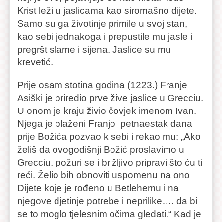
Krist leži u jaslicama kao siromašno dijete.
Samo su ga životinje primile u svoj stan,
kao sebi jednakoga i prepustile mu jasle i
pregršt slame i sijena. Jaslice su mu
krevetić.
Prije osam stotina godina (1223.) Franje
Asiški je priredio prve žive jaslice u Grecciu.
U onom je kraju živio čovjek imenom Ivan.
Njega je blaženi Franjo petnaestak dana
prije Božića pozvao k sebi i rekao mu: „Ako
želiš da ovogodišnji Božić proslavimo u
Grecciu, požuri se i brižljivo pripravi što ću ti
reći. Želio bih obnoviti uspomenu na ono
Dijete koje je rođeno u Betlehemu i na
njegove djetinje potrebe i neprilike…. da bi
se to moglo tjelesnim očima gledati.“ Kad je