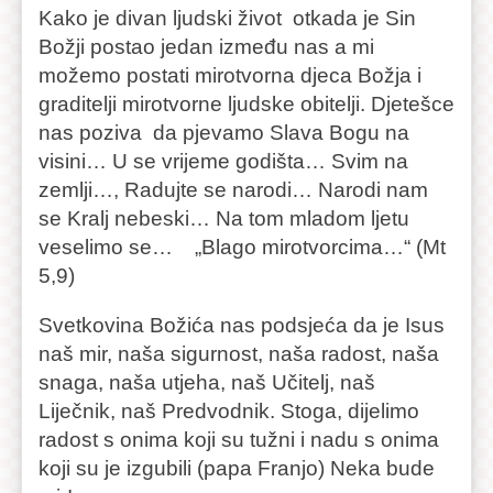
Kako je divan ljudski život otkada je Sin
Božji postao jedan između nas a mi
možemo postati mirotvorna djeca Božja i
graditelji mirotvorne ljudske obitelji. Djetešce
nas poziva da pjevamo Slava Bogu na
visini… U se vrijeme godišta… Svim na
zemlji…, Radujte se narodi… Narodi nam
se Kralj nebeski… Na tom mladom ljetu
veselimo se… „Blago mirotvorcima…“ (Mt
5,9)
Svetkovina Božića nas podsjeća da je Isus
naš mir, naša sigurnost, naša radost, naša
snaga, naša utjeha, naš Učitelj, naš
Liječnik, naš Predvodnik. Stoga, dijelimo
radost s onima koji su tužni i nadu s onima
koji su je izgubili (papa Franjo) Neka bude