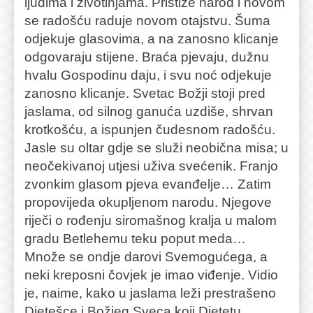
ljudima i životinjama. Pristiže narod i novom
se radošću raduje novom otajstvu. Šuma
odjekuje glasovima, a na zanosno klicanje
odgovaraju stijene. Braća pjevaju, dužnu
hvalu Gospodinu daju, i svu noć odjekuje
zanosno klicanje. Svetac Božji stoji pred
jaslama, od silnog ganuća uzdiše, shrvan
krotkošću, a ispunjen čudesnom radošću.
Jasle su oltar gdje se služi neobična misa; u
neočekivanoj utjesi uživa svećenik. Franjo
zvonkim glasom pjeva evanđelje… Zatim
propovijeda okupljenom narodu. Njegove
riječi o rođenju siromašnog kralja u malom
gradu Betlehemu teku poput meda…
Množe se ondje darovi Svemogućega, a
neki kreposni čovjek je imao viđenje. Vidio
je, naime, kako u jaslama leži prestrašeno
Djetešce i Božjeg Sveca koji Djetetu