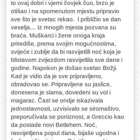
to ovaj dobri i vjerni čovjek čuo, brzo je
otišao i na spomenutom mjestu pripravio
sve što je svetac rekao. I približio se dan
veselja… Iz mnogih mjesta pozvana su
braća. Muškarci i žene onoga kraja
prirediše, prema svojim mogućnostima,
svijeće i zublje da bi rasvijetlili noć koja je
blistavom zvijezdom rasvijetlila sve dane i
godine. Napokon je došao svetac Božji.
Kad je vidio da je sve pripravljeno,
obradovao se. Pripravljene su jaslice,
donesena je slama, dovedeni su vol i
magarac. Čast se ondje iskazivala
jednostavnosti, uzvisivalo se siromaštvo,
preporučivala se poniznost, a Greccio kao
da postade novi Betlehem. Noć,
rasvijetljena poput dana, bijaše ugodna i