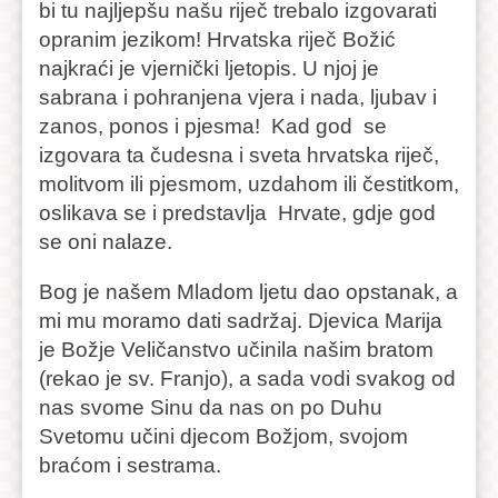
bi tu najljepšu našu riječ trebalo izgovarati
opranim jezikom! Hrvatska riječ Božić
najkraći je vjernički ljetopis. U njoj je
sabrana i pohranjena vjera i nada, ljubav i
zanos, ponos i pjesma! Kad god se
izgovara ta čudesna i sveta hrvatska riječ,
molitvom ili pjesmom, uzdahom ili čestitkom,
oslikava se i predstavlja Hrvate, gdje god
se oni nalaze.
Bog je našem Mladom ljetu dao opstanak, a
mi mu moramo dati sadržaj. Djevica Marija
je Božje Veličanstvo učinila našim bratom
(rekao je sv. Franjo), a sada vodi svakog od
nas svome Sinu da nas on po Duhu
Svetomu učini djecom Božjom, svojom
braćom i sestrama.