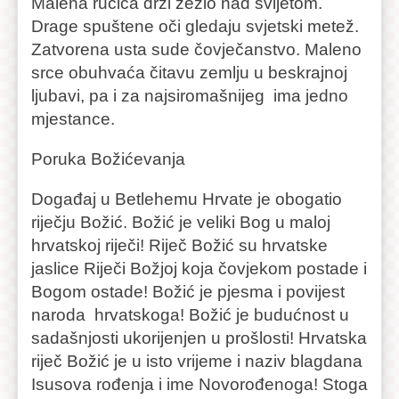
Malena ručica drži žezlo nad svijetom.
Drage spuštene oči gledaju svjetski metež.
Zatvorena usta sude čovječanstvo. Maleno
srce obuhvaća čitavu zemlju u beskrajnoj
ljubavi, pa i za najsiromašnijeg ima jedno
mjestance.
Poruka Božićevanja
Događaj u Betlehemu Hrvate je obogatio
riječju Božić. Božić je veliki Bog u maloj
hrvatskoj riječi! Riječ Božić su hrvatske
jaslice Riječi Božjoj koja čovjekom postade i
Bogom ostade! Božić je pjesma i povijest
naroda hrvatskoga! Božić je budućnost u
sadašnjosti ukorijenjen u prošlosti! Hrvatska
riječ Božić je u isto vrijeme i naziv blagdana
Isusova rođenja i ime Novorođenoga! Stoga