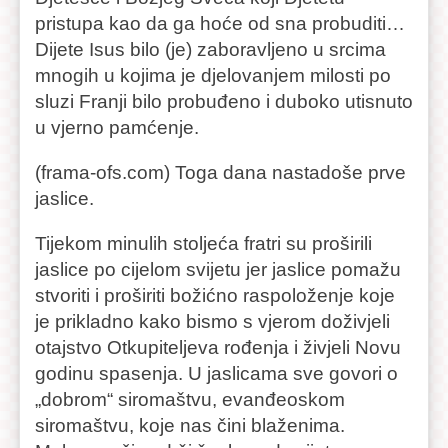
pristupa kao da ga hoće od sna probuditi…
Dijete Isus bilo (je) zaboravljeno u srcima
mnogih u kojima je djelovanjem milosti po
sluzi Franji bilo probuđeno i duboko utisnuto
u vjerno pamćenje.
(frama-ofs.com) Toga dana nastadoše prve
jaslice.
Tijekom minulih stoljeća fratri su proširili
jaslice po cijelom svijetu jer jaslice pomažu
stvoriti i proširiti božićno raspoloženje koje
je prikladno kako bismo s vjerom doživjeli
otajstvo Otkupiteljeva rođenja i živjeli Novu
godinu spasenja. U jaslicama sve govori o
„dobrom“ siromaštvu, evanđeoskom
siromaštvu, koje nas čini blaženima.