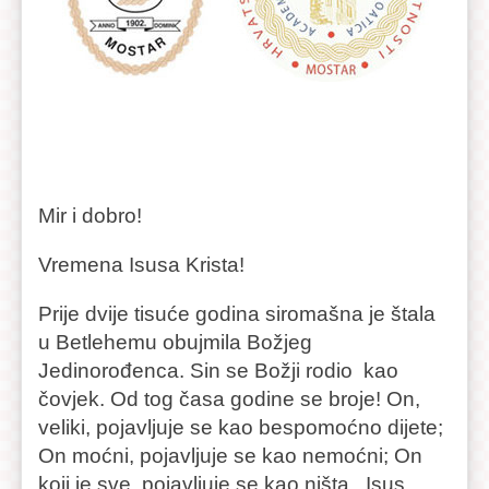
Mir i dobro!
Vremena Isusa Krista!
Prije dvije tisuće godina siromašna je štala
u Betlehemu obujmila Božjeg
Jedinorođenca. Sin se Božji rodio kao
čovjek. Od tog časa godine se broje! On,
veliki, pojavljuje se kao bespomoćno dijete;
On moćni, pojavljuje se kao nemoćni; On
koji je sve, pojavljuje se kao ništa. Isus