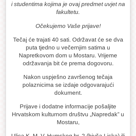
i studentima kojima je ovaj predmet uvjet na
fakultetu.
Očekujemo Vaše prijave!
Tečaj će trajati 40 sati. Održavat će se dva
puta tjedno u večernjim satima u
Napretkovom dom u Mostaru. Vrijeme
održavanja bit će prema dogovoru.
Nakon uspješno završenog tečaja
polaznicima se izdaje odgovarajući
dokument.
Prijave i dodatne informacije pošaljite
Hrvatskom kulturnom društvu „Napredak” u
Mostaru,
Ulica K. M. V. Humskog br. 2 (bivša Liska) ili