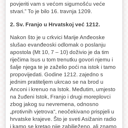
povjeriti vam s većom sigurnošću veće
stvari.” To je bilo 16. travnja 1209.
2. Sv. Franjo u Hrvatskoj već 1212.
Nakon što je u crkvici Marije Anđeoske
slušao evanđeoski odlomak o poslanju
apostola (Mt 10, 7 – 10) doživio je da tim
riječima Isus u tom trenutku govori njemu i
šalje njega te je zaželio poći na istok i tamo
propovijedati. Godine 1212. zajedno s
jednim pratiteljem ukrcao se na brod u
Anconi i krenuo na Istok. Međutim, umjesto
na žuđeni Istok, Franjo i drugi moreplovci
zbog jakog su nevremena, odnosno
„protivnih vjetrova“, neočekivano prispjeli u
hrvatske krajeve. Što je sveti Asižanin radio
i kamo se kretao nije zabilježeno, ali znamo