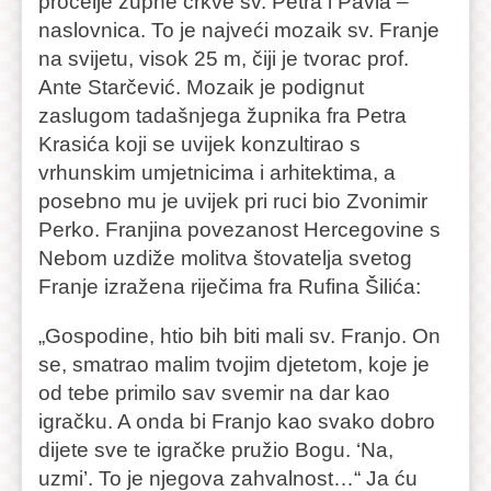
pročelje župne crkve sv. Petra i Pavla –
naslovnica. To je najveći mozaik sv. Franje
na svijetu, visok 25 m, čiji je tvorac prof.
Ante Starčević. Mozaik je podignut
zaslugom tadašnjega župnika fra Petra
Krasića koji se uvijek konzultirao s
vrhunskim umjetnicima i arhitektima, a
posebno mu je uvijek pri ruci bio Zvonimir
Perko. Franjina povezanost Hercegovine s
Nebom uzdiže molitva štovatelja svetog
Franje izražena riječima fra Rufina Šilića:
„Gospodine, htio bih biti mali sv. Franjo. On
se, smatrao malim tvojim djetetom, koje je
od tebe primilo sav svemir na dar kao
igračku. A onda bi Franjo kao svako dobro
dijete sve te igračke pružio Bogu. ‘Na,
uzmi’. To je njegova zahvalnost…“ Ja ću