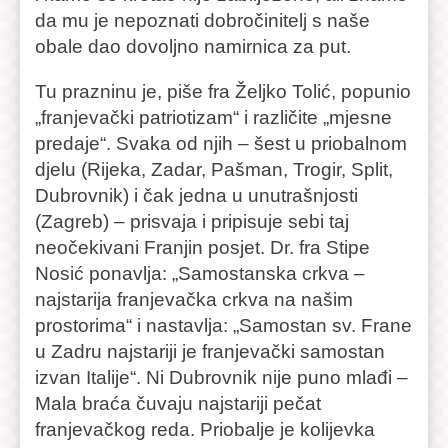
da mu je nepoznati dobročinitelj s naše
obale dao dovoljno namirnica za put.
Tu prazninu je, piše fra Željko Tolić, popunio
„franjevački patriotizam“ i različite „mjesne
predaje“. Svaka od njih – šest u priobalnom
djelu (Rijeka, Zadar, Pašman, Trogir, Split,
Dubrovnik) i čak jedna u unutrašnjosti
(Zagreb) – prisvaja i pripisuje sebi taj
neočekivani Franjin posjet. Dr. fra Stipe
Nosić ponavlja: „Samostanska crkva –
najstarija franjevačka crkva na našim
prostorima“ i nastavlja: „Samostan sv. Frane
u Zadru najstariji je franjevački samostan
izvan Italije“. Ni Dubrovnik nije puno mlađi –
Mala braća čuvaju najstariji pečat
franjevačkog reda. Priobalje je kolijevka