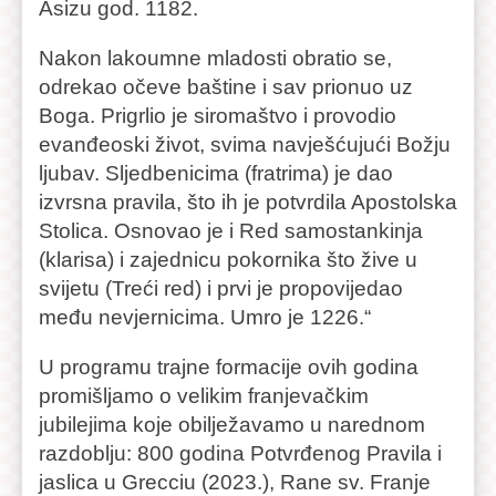
Asizu god. 1182.
Nakon lakoumne mladosti obratio se,
odrekao očeve baštine i sav prionuo uz
Boga. Prigrlio je siromaštvo i provodio
evanđeoski život, svima navješćujući Božju
ljubav. Sljedbenicima (fratrima) je dao
izvrsna pravila, što ih je potvrdila Apostolska
Stolica. Osnovao je i Red samostankinja
(klarisa) i zajednicu pokornika što žive u
svijetu (Treći red) i prvi je propovijedao
među nevjernicima. Umro je 1226.“
U programu trajne formacije ovih godina
promišljamo o velikim franjevačkim
jubilejima koje obilježavamo u narednom
razdoblju: 800 godina Potvrđenog Pravila i
jaslica u Grecciu (2023.), Rane sv. Franje