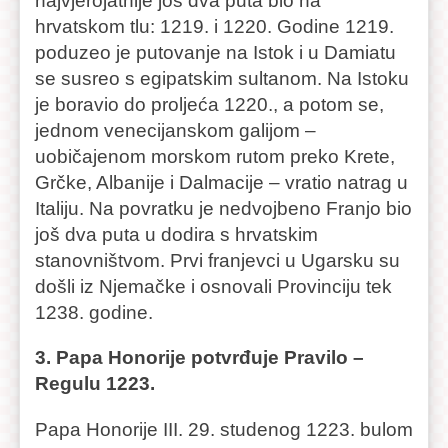
najvjerojatnije još dva puta bio na
hrvatskom tlu: 1219. i 1220. Godine 1219.
poduzeo je putovanje na Istok i u Damiatu
se susreo s egipatskim sultanom. Na Istoku
je boravio do proljeća 1220., a potom se,
jednom venecijanskom galijom –
uobičajenom morskom rutom preko Krete,
Grčke, Albanije i Dalmacije – vratio natrag u
Italiju. Na povratku je nedvojbeno Franjo bio
još dva puta u dodira s hrvatskim
stanovništvom. Prvi franjevci u Ugarsku su
došli iz Njemačke i osnovali Provinciju tek
1238. godine.
3. Papa Honorije potvrđuje Pravilo –
Regulu 1223.
Papa Honorije III. 29. studenog 1223. bulom