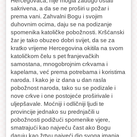
Hercegovaca, nije mogla zadugo ostati
sakrivena, a da se ne proširi u požar i
prema vani. Zahvalni Bogu i svojim
duhovnim ocima, daju se na podizanje
spomenika katoličke pobožnosti. Kršćanski
žar je tako obuzeo dobri svijet, da se za
kratko vrijeme Hercegovina okitila na svom
katoličkom čelu s pet franjevačkih
samostana, mnogobrojnim crkvama i
kapelama, već prema potrebama i koristima
naroda. I kako je iz dana u dan rasla
pobožnost naroda, tako su se podizale i
nove crkve i one postojeće proširivale i
uljepšavale. Moćniji i odličniji ljudi te
provincije jednako su prednjačili u
pobožnosti podižući spomenike vjere,
smatrajući kao najveću čast ako Bogu
daruju kao žrtvu najveći dio svoga imanja,