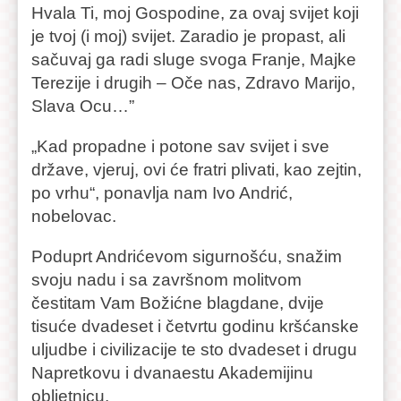
Hvala Ti, moj Gospodine, za ovaj svijet koji
je tvoj (i moj) svijet. Zaradio je propast, ali
sačuvaj ga radi sluge svoga Franje, Majke
Terezije i drugih – Oče nas, Zdravo Marijo,
Slava Ocu…”
„Kad propadne i potone sav svijet i sve
države, vjeruj, ovi će fratri plivati, kao zejtin,
po vrhu“, ponavlja nam Ivo Andrić,
nobelovac.
Poduprt Andrićevom sigurnošću, snažim
svoju nadu i sa završnom molitvom
čestitam Vam Božićne blagdane, dvije
tisuće dvadeset i četvrtu godinu kršćanske
uljudbe i civilizacije te sto dvadeset i drugu
Napretkovu i dvanaestu Akademijinu
obljetnicu.