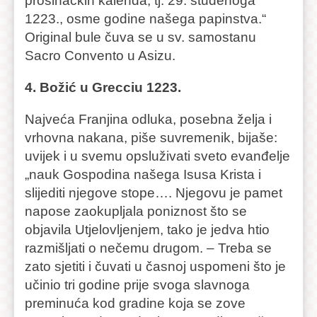
prosinačkih kalenda, tj. 29. studenoga
1223., osme godine našega papinstva.“
Original bule čuva se u sv. samostanu
Sacro Convento u Asizu.
4. Božić u Grecciu 1223.
Najveća Franjina odluka, posebna želja i
vrhovna nakana, piše suvremenik, bijaše:
uvijek i u svemu opsluživati sveto evanđelje
„nauk Gospodina našega Isusa Krista i
slijediti njegove stope…. Njegovu je pamet
napose zaokupljala poniznost što se
objavila Utjelovljenjem, tako je jedva htio
razmišljati o nečemu drugom. – Treba se
zato sjetiti i čuvati u časnoj uspomeni što je
učinio tri godine prije svoga slavnoga
preminuća kod gradine koja se zove