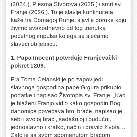
(2024.), Pjesma Stvorova (2025.) i smrt sv.
Franje (2026.). To je slavlje kontinuiteta,
kaže fra Domagoj Runje, slavlje poruke koju
živimo svakodnevno od tog trenutka
početnog impulsa kojega se sjećamo
slaveći obljetnicu.
1. Papa Inocent potvrđuje Franjevački
pokret 1209.
Fra Toma Celanski je po zapovijedi
slavnoga gospodina pape Grgura prikupio
podatke i napisao Životopis sv. Franje. „Kad
je blaženi Franjo vidio kako gospodin Bog
danomice povećava broj braće, napisao je
sebi i svojoj braći, sadašnjoj i budućoj,
jednostavno i kratko, način i pravilo života…
Zato je sa svom spomenutom braćom