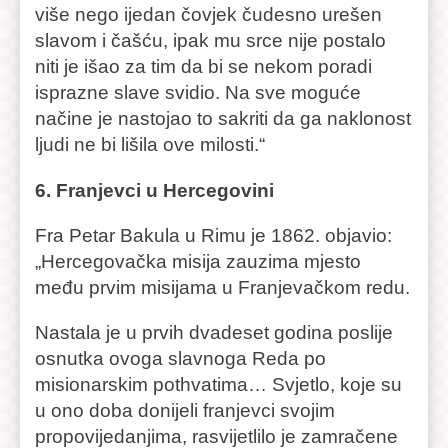
više nego ijedan čovjek čudesno urešen
slavom i čašću, ipak mu srce nije postalo
niti je išao za tim da bi se nekom poradi
isprazne slave svidio. Na sve moguće
načine je nastojao to sakriti da ga naklonost
ljudi ne bi lišila ove milosti.“
6. Franjevci u Hercegovini
Fra Petar Bakula u Rimu je 1862. objavio:
„Hercegovačka misija zauzima mjesto
među prvim misijama u Franjevačkom redu.
Nastala je u prvih dvadeset godina poslije
osnutka ovoga slavnoga Reda po
misionarskim pothvatima… Svjetlo, koje su
u ono doba donijeli franjevci svojim
propovijedanjima, rasvijetlilo je zamračene