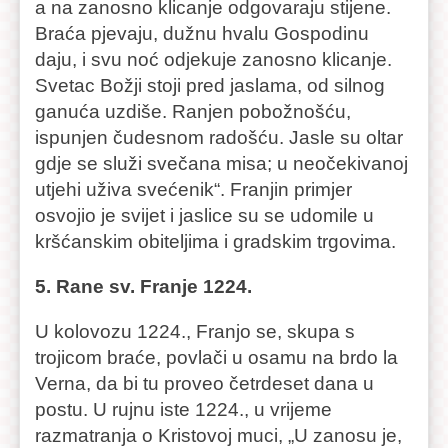
a na zanosno klicanje odgovaraju stijene.
Braća pjevaju, dužnu hvalu Gospodinu
daju, i svu noć odjekuje zanosno klicanje.
Svetac Božji stoji pred jaslama, od silnog
ganuća uzdiše. Ranjen pobožnošću,
ispunjen čudesnom radošću. Jasle su oltar
gdje se služi svečana misa; u neočekivanoj
utjehi uživa svećenik“. Franjin primjer
osvojio je svijet i jaslice su se udomile u
kršćanskim obiteljima i gradskim trgovima.
5. Rane sv. Franje 1224.
U kolovozu 1224., Franjo se, skupa s
trojicom braće, povlači u osamu na brdo la
Verna, da bi tu proveo četrdeset dana u
postu. U rujnu iste 1224., u vrijeme
razmatranja o Kristovoj muci, „U zanosu je,