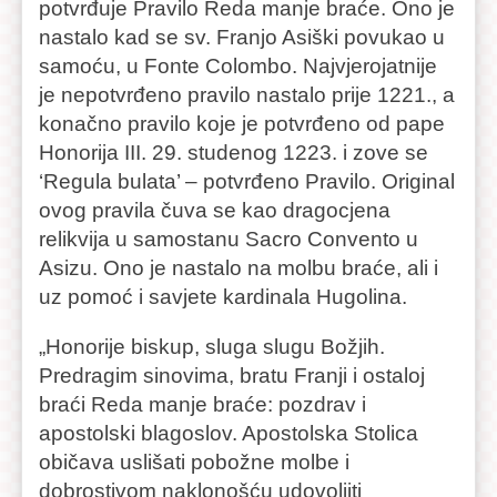
potvrđuje Pravilo Reda manje braće. Ono je
nastalo kad se sv. Franjo Asiški povukao u
samoću, u Fonte Colombo. Najvjerojatnije
je nepotvrđeno pravilo nastalo prije 1221., a
konačno pravilo koje je potvrđeno od pape
Honorija III. 29. studenog 1223. i zove se
‘Regula bulata’ – potvrđeno Pravilo. Original
ovog pravila čuva se kao dragocjena
relikvija u samostanu Sacro Convento u
Asizu. Ono je nastalo na molbu braće, ali i
uz pomoć i savjete kardinala Hugolina.
„Honorije biskup, sluga slugu Božjih.
Predragim sinovima, bratu Franji i ostaloj
braći Reda manje braće: pozdrav i
apostolski blagoslov. Apostolska Stolica
običava uslišati pobožne molbe i
dobrostivom naklonošću udovoljiti