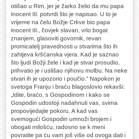
otišao u Rim, jer je žarko želio da mu papa
Inocent III. potvrdi što je napisao. U to je
vrijeme na čelu Božje Crkve bio papa
Inocent III., čovjek slavan, vrlo bogat
znanjem, glasoviti govornik, revan
promicatelj pravednosti u stvarima što ih
zahtjeva kršćanska vjera. Kad je saznao
što ljudi Božji žele i kad je stvar prosudio,
prihvatio je i uslišao njihovu molbu. Na neke
stvari ih je upozorio i poučio.“ Napokon je
svetoga Franju i braću blagoslovio rekavši:
„Idite, braćo, s Gospodinom i kako se
Gospodin udostoji nadahnuti vas, svima
propovijedajte pokoru. A kad vas
svemogući Gospodin umnoži brojem i
obogati milošću, radosno se k meni
povratite pa ću vam još više od ovoga dati i