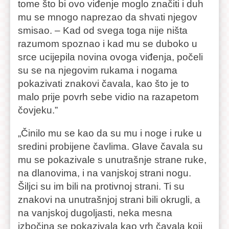
tome što bi ovo viđenje moglo značiti i duh
mu se mnogo naprezao da shvati njegov
smisao. – Kad od svega toga nije ništa
razumom spoznao i kad mu se duboko u
srce ucijepila novina ovoga viđenja, počeli
su se na njegovim rukama i nogama
pokazivati znakovi čavala, kao što je to
malo prije povrh sebe vidio na razapetom
čovjeku.”
„Činilo mu se kao da su mu i noge i ruke u
sredini probijene čavlima. Glave čavala su
mu se pokazivale s unutrašnje strane ruke,
na dlanovima, i na vanjskoj strani nogu.
Šiljci su im bili na protivnoj strani. Ti su
znakovi na unutrašnjoj strani bili okrugli, a
na vanjskoj dugoljasti, neka mesna
izbočina se pokazivala kao vrh čavala koji