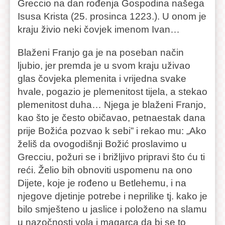
Greccio na dan rođenja Gospodina našega
Isusa Krista (25. prosinca 1223.). U onom je
kraju živio neki čovjek imenom Ivan…
Blaženi Franjo ga je na poseban način
ljubio, jer premda je u svom kraju uživao
glas čovjeka plemenita i vrijedna svake
hvale, pogazio je plemenitost tijela, a stekao
plemenitost duha… Njega je blaženi Franjo,
kao što je često običavao, petnaestak dana
prije Božića pozvao k sebi” i rekao mu: „Ako
želiš da ovogodišnji Božić proslavimo u
Grecciu, požuri se i brižljivo pripravi što ću ti
reći. Želio bih obnoviti uspomenu na ono
Dijete, koje je rođeno u Betlehemu, i na
njegove djetinje potrebe i neprilike tj. kako je
bilo smješteno u jaslice i položeno na slamu
u nazočnosti vola i magarca da bi se to