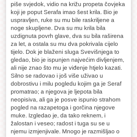
piše svjedok, vidio na križu propeta čovjeka
koji je poput Serafa imao šest krila. Bio je
uspravljen, ruke su mu bile raskriljene a
noge skupljene. Dva su mu krila bila
uzdignuta povrh glave, dva su bila raširena
za let, a ostala su mu dva pokrivala cijelo
tijelo. Dok je blaženi sluga Svevišnjega to
gledao, bio je ispunjen najvećim divljenjem,
ali nije znao što mu je viđenje htjelo kazati.
Silno se radovao i još više uživao u
dobrostivu i milu pogledu kojim ga je Seraf
promatrao; a njegova je ljepota bila
neopisiva, ali ga je posve ispunio strahom
pogled na razapetoga i gorčina njegove
muke. Izgledao je, da tako reknem, i
žalostan i veseo; radost i tuga su se u
njemu izmjenjivale. Mnogo je razmišljao o