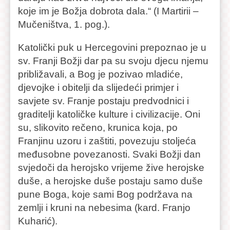
koje im je Božja dobrota dala.“ (I Martirii –
Mučeništva, 1. pog.).
Katolički puk u Hercegovini prepoznao je u
sv. Franji Božji dar pa su svoju djecu njemu
približavali, a Bog je pozivao mladiće,
djevojke i obitelji da slijedeći primjer i
savjete sv. Franje postaju predvodnici i
graditelji katoličke kulture i civilizacije. Oni
su, slikovito rečeno, krunica koja, po
Franjinu uzoru i zaštiti, povezuju stoljeća
međusobne povezanosti. Svaki Božji dan
svjedoči da herojsko vrijeme žive herojske
duše, a herojske duše postaju samo duše
pune Boga, koje sami Bog podržava na
zemlji i kruni na nebesima (kard. Franjo
Kuharić).