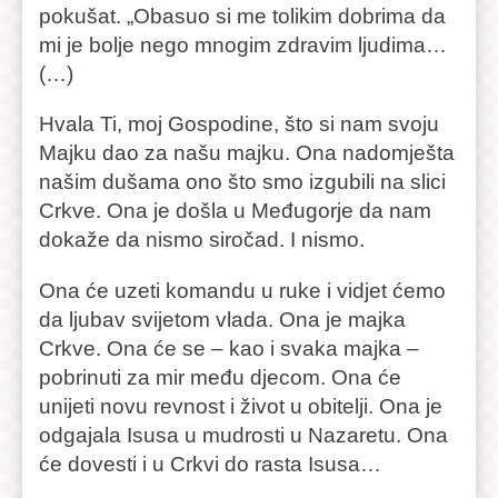
pokušat. „Obasuo si me tolikim dobrima da
mi je bolje nego mnogim zdravim ljudima…
(…)
Hvala Ti, moj Gospodine, što si nam svoju
Majku dao za našu majku. Ona nadomješta
našim dušama ono što smo izgubili na slici
Crkve. Ona je došla u Međugorje da nam
dokaže da nismo siročad. I nismo.
Ona će uzeti komandu u ruke i vidjet ćemo
da ljubav svijetom vlada. Ona je majka
Crkve. Ona će se – kao i svaka majka –
pobrinuti za mir među djecom. Ona će
unijeti novu revnost i život u obitelji. Ona je
odgajala Isusa u mudrosti u Nazaretu. Ona
će dovesti i u Crkvi do rasta Isusa…