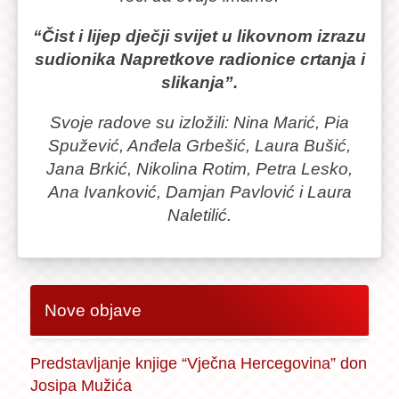
Napretku
započelo
“Čist i lijep dječji svijet u likovnom izrazu
se
sudionika Napretkove radionice crtanja i
listopadu
slikanja”.
2012.godine.
Voditelji
Svoje radove su izložili: Nina Marić, Pia
radionice
Spužević, Anđela Grbešić, Laura Bušić,
su
Jana Brkić, Nikolina Rotim, Petra Lesko,
Mirjana
Ana Ivanković, Damjan Pavlović i Laura
Drežnjak
Naletilić.
–
Naletilić
i
Mario
Nove objave
Naletilić,
akademski
grafičari.
Predstavljanje knjige “Vječna Hercegovina” don
Tijekom
Josipa Mužića