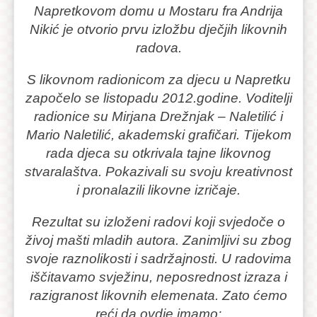
Mostaru
Napretkovom domu u Mostaru fra Andrija
fra
Nikić je otvorio prvu izložbu dječjih likovnih
Andrija
radova.
Nikić
je
S likovnom radionicom za djecu u Napretku
otvorio
započelo se listopadu 2012.godine. Voditelji
prvu
radionice su Mirjana Drežnjak – Naletilić i
izložbu
Mario Naletilić, akademski grafičari. Tijekom
dječjih
rada djeca su otkrivala tajne likovnog
likovnih
stvaralaštva. Pokazivali su svoju kreativnost
radova.
i pronalazili likovne izričaje.
S
Rezultat su izloženi radovi koji svjedoče o
likovnom
živoj mašti mladih autora. Zanimljivi su zbog
radionicom
svoje raznolikosti i sadržajnosti. U radovima
za
iščitavamo svježinu, neposrednost izraza i
djecu
razigranost likovnih elemenata. Zato ćemo
u
reći da ovdje imamo: