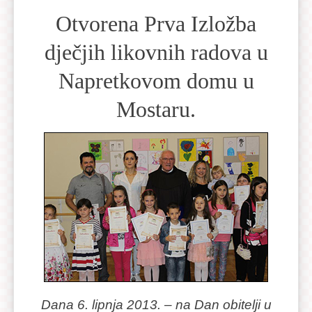
domu
Otvorena Prva Izložba
u
dječjih likovnih radova u
Mostaru.
Napretkovom domu u
Dana
Mostaru.
6.
lipnja
2013.
–
na
Dan
obitelji
u
Napretkovom
domu
u
Dana 6. lipnja 2013. – na Dan obitelji u