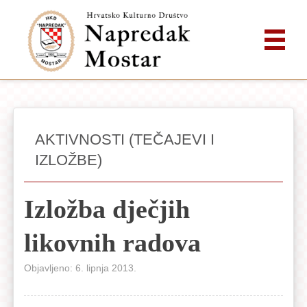
Otvorena
Prva
AKTIVNOSTI (TEČAJEVI I
IZLOŽBE)
Izložba
dječjih
Izložba dječjih
likovnih
likovnih radova
radova
u
Objavljeno: 6. lipnja 2013.
Napretkovom