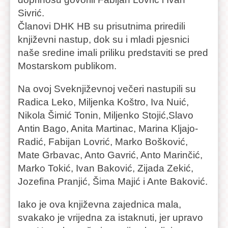
Sivrić.
Članovi DHK HB su prisutnima priredili
književni nastup, dok su i mladi pjesnici
naše sredine imali priliku predstaviti se pred
Mostarskom publikom.
Na ovoj Sveknjiževnoj večeri nastupili su
Radica Leko, Miljenka Koštro, Iva Nuić,
Nikola Šimić Tonin, Miljenko Stojić,Slavo
Antin Bago, Anita Martinac, Marina Kljajo-
Radić, Fabijan Lovrić, Marko Bošković,
Mate Grbavac, Anto Gavrić, Anto Marinčić,
Marko Tokić, Ivan Baković, Zijada Zekić,
Jozefina Pranjić, Šima Majić i Ante Baković.
Iako je ova književna zajednica mala,
svakako je vrijedna za istaknuti, jer upravo